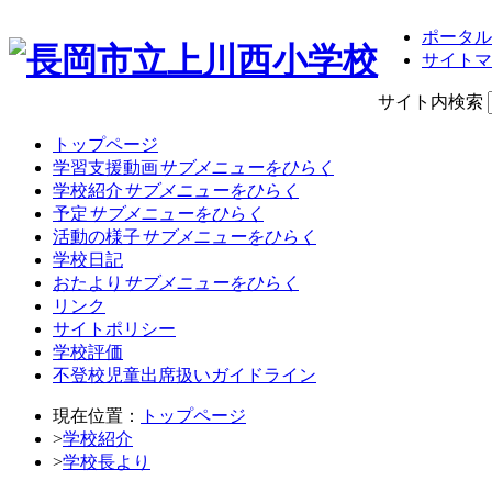
ポータル
サイトマ
サイト内検索
トップページ
学習支援動画
サブメニューをひらく
学校紹介
サブメニューをひらく
予定
サブメニューをひらく
活動の様子
サブメニューをひらく
学校日記
おたより
サブメニューをひらく
リンク
サイトポリシー
学校評価
不登校児童出席扱いガイドライン
現在位置：
トップページ
>
学校紹介
>
学校長より