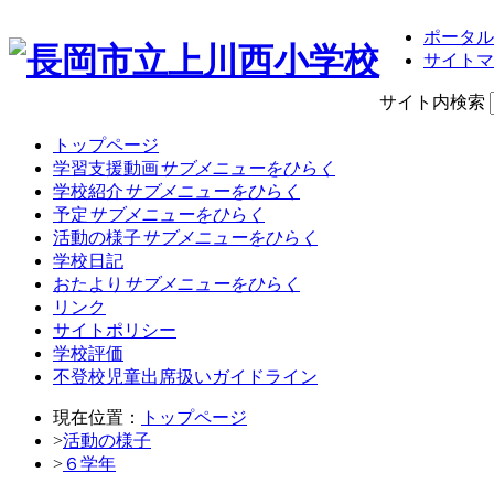
ポータル
サイトマ
サイト内検索
トップページ
学習支援動画
サブメニューをひらく
学校紹介
サブメニューをひらく
予定
サブメニューをひらく
活動の様子
サブメニューをひらく
学校日記
おたより
サブメニューをひらく
リンク
サイトポリシー
学校評価
不登校児童出席扱いガイドライン
現在位置：
トップページ
>
活動の様子
>
６学年