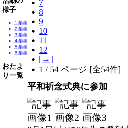
活動の
7
様子
8
9
１学年
10
２学年
３学年
11
４学年
５学年
12
６学年
[→]
おたよ
1 / 54 ページ [全54件]
り一覧
平和祈念式典に参加