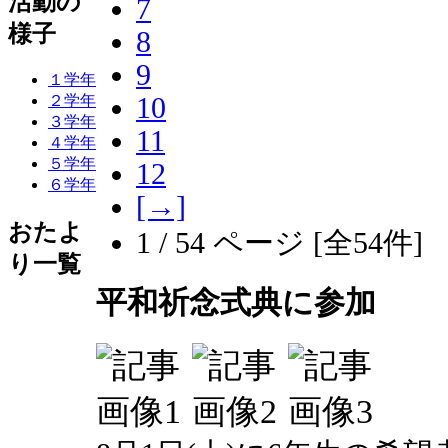
活動の
7
様子
8
9
１学年
10
２学年
３学年
11
４学年
５学年
12
６学年
[→]
おたよ
1 / 54 ページ [全54件]
り一覧
平和祈念式典に参加