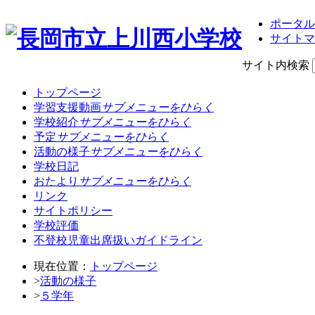
ポータル
サイトマ
サイト内検索
トップページ
学習支援動画
サブメニューをひらく
学校紹介
サブメニューをひらく
予定
サブメニューをひらく
活動の様子
サブメニューをひらく
学校日記
おたより
サブメニューをひらく
リンク
サイトポリシー
学校評価
不登校児童出席扱いガイドライン
現在位置：
トップページ
>
活動の様子
>
５学年