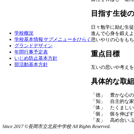
目指す生徒
日々勉学に励む生徒
学校概況
進んで心身を鍛えよ
学校基本情報
サブメニューをひらく
思いやりの心をもち
グランドデザイン
年間行事予定表
重点目標
いじめ防止基本方針
部活動基本方針
互いの思いや考えを
具体的な取
「徳」 豊かな心の
「知」 自主的な家
「体」 たくましい
「個」 個を伸ばす
「友」 高め合い､
Since 2017 ©長岡市立北辰中学校 All Rights Reserved.