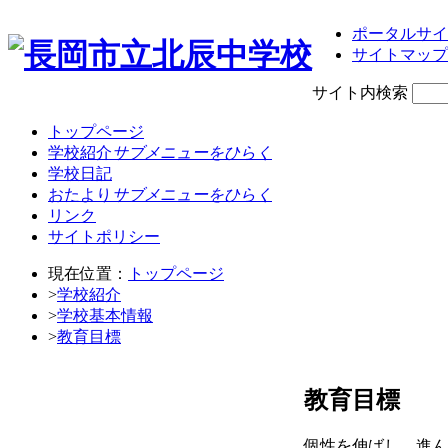
ポータルサイ
サイトマップ
サイト内検索
トップページ
学校紹介
サブメニューをひらく
学校日記
おたより
サブメニューをひらく
リンク
サイトポリシー
現在位置：
トップページ
>
学校紹介
>
学校基本情報
>
教育目標
教育目標
個性を伸ばし 進ん