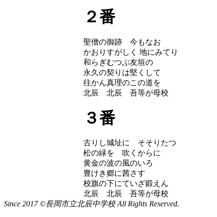
２番
聖僧の御跡 今もなお
かおりすがしく 地にみてり
和らぎむつぶ友垣の
永久の契りは堅くして
往かん真理のこの道を
北辰 北辰 吾等が母校
３番
古りし城址に そそりたつ
松の緑を 吹くからに
黄金の波の風のいろ
豊けき郷に茜さす
校旗の下にていざ鍛えん
北辰 北辰 吾等が母校
Since 2017 ©長岡市立北辰中学校 All Rights Reserved.