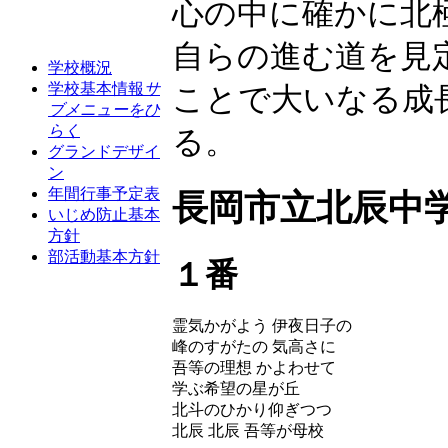
心の中に確かに北
自らの進む道を見
学校概況
学校基本情報
サ
ことで大いなる成
ブメニューをひ
らく
る。
グランドデザイ
ン
年間行事予定表
長岡市立北辰中
いじめ防止基本
方針
部活動基本方針
１番
霊気かがよう 伊夜日子の
峰のすがたの 気高さに
吾等の理想 かよわせて
学ぶ希望の星が丘
北斗のひかり仰ぎつつ
北辰 北辰 吾等が母校