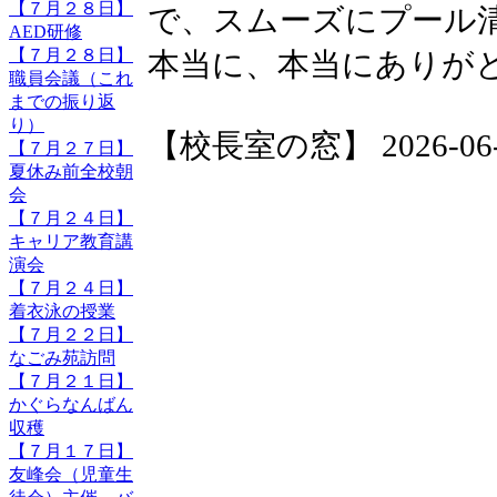
【７月２８日】
で、スムーズにプール
AED研修
【７月２８日】
本当に、本当にありが
職員会議（これ
までの振り返
り）
【校長室の窓】 2026-06-05
【７月２７日】
夏休み前全校朝
会
【７月２４日】
キャリア教育講
演会
【７月２４日】
着衣泳の授業
【７月２２日】
なごみ苑訪問
【７月２１日】
かぐらなんばん
収穫
【７月１７日】
友峰会（児童生