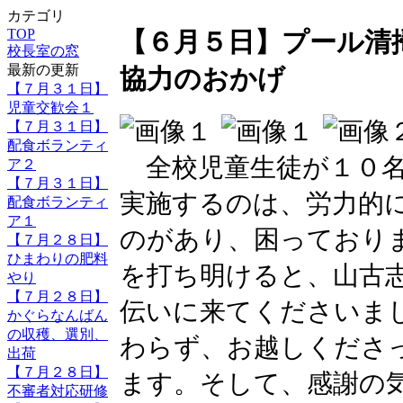
カテゴリ
TOP
【６月５日】プール清
校長室の窓
最新の更新
協力のおかげ
【７月３１日】
児童交歓会１
【７月３１日】
配食ボランティ
全校児童生徒が１０名
ア２
【７月３１日】
実施するのは、労力的
配食ボランティ
ア１
のがあり、困っており
【７月２８日】
ひまわりの肥料
を打ち明けると、山古
やり
【７月２８日】
伝いに来てくださいま
かぐらなんばん
の収穫、選別、
わらず、お越しくださ
出荷
【７月２８日】
ます。そして、感謝の
不審者対応研修