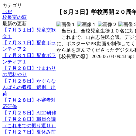
カテゴリ
【６月３日】学校再開２０周
TOP
校長室の窓
最新の更新
【７月３１日】児童交歓
当日は、全校児童生徒１０名に対
会１
これまで、山古志住民会議、デジタ
【７月３１日】配食ボラ
に、ポスターやPR動画を制作して
ンティア２
から足を運んでくださったデジタル
【７月３１日】配食ボラ
【校長室の窓】 2026-06-03 09:43 up!
ンティア１
【７月２８日】ひまわり
の肥料やり
【７月２８日】かぐらな
んばんの収穫、選別、出
荷
【７月２８日】不審者対
応研修
【７月２８日】AED研修
【７月２８日】職員会議
（これまでの振り返り）
【７月２７日】夏休み前