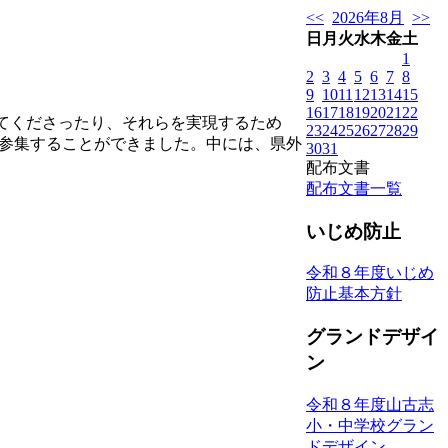
<<
2026年8月
>>
日
月
火
水
木
金
土
1
2
3
4
5
6
7
8
9
10
11
12
13
14
15
16
17
18
19
20
21
22
てくださったり、それらを実現するため
23
24
25
26
27
28
29
に参集することができました。中には、県外
30
31
配布文書
配布文書一覧
いじめ防止
令和８年度いじめ
防止基本方針
グランドデザイ
ン
令和８年度山古志
小・中学校グラン
ドデザイン