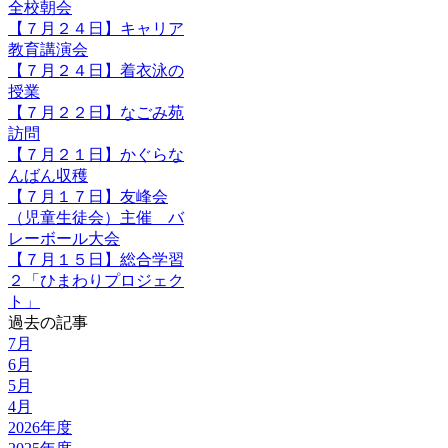
全校朝会
【７月２４日】キャリア
教育講演会
【７月２４日】着衣泳の
授業
【７月２２日】なごみ苑
訪問
【７月２１日】かぐらな
んばん収穫
【７月１７日】友峰会
（児童生徒会）主催 バ
レーボール大会
【７月１５日】総合学習
２「ひまわりプロジェク
ト」
過去の記事
7月
6月
5月
4月
2026年度