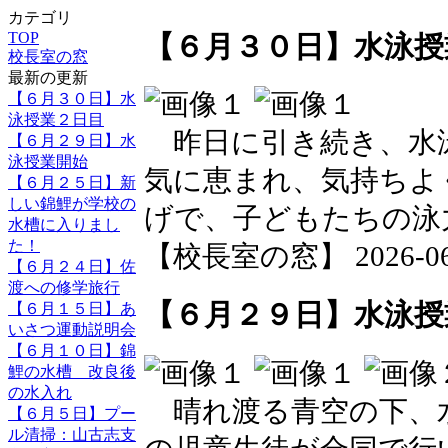
カテゴリ
TOP
【６月３０日】水泳授
校長室の窓
最新の更新
【６月３０日】水
泳授業２日目
昨日に引き続き、水
【６月２９日】水
泳授業開始
気に恵まれ、気持ちよ
【６月２５日】新
しい錦鯉が学校の
げで、子どもたちの泳
水槽に入りまし
た！
【校長室の窓】 2026-06-3
【６月２４日】佐
渡への修学旅行
【６月２９日】水泳授
【６月１５日】あ
いさつ運動説明会
【６月１０日】錦
鯉の水槽 改良後
の水入れ
晴れ渡る青空の下、
【６月５日】プー
ル清掃：山古志支