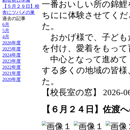
動会前日準備
一番おいしい所の錦鯉
【５月２９日】校
舎にツバメの巣
ちにに体験させてくだ
過去の記事
た。
6月
5月
おかげ様で、子ども
4月
2026年度
を付け、愛着をもって
2025年度
2024年度
中心となって進めて
2023年度
2022年度
する多くの地域の皆様
2021年度
2020年度
た。
【校長室の窓】 2026-06-2
【６月２４日】佐渡へ