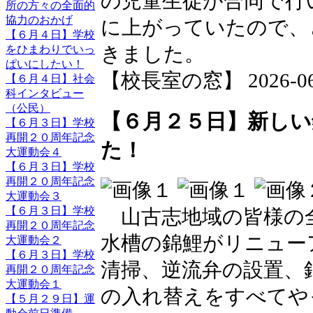
の児童生徒が合同で行
所の方々の全面的
協力のおかげ
に上がっていたので、
【６月４日】学校
きました。
をひまわりでいっ
ぱいにしたい！
【校長室の窓】 2026-06-2
【６月４日】社会
科インタビュー
（公民）
【６月２５日】新しい
【６月３日】学校
再開２０周年記念
た！
大運動会４
【６月３日】学校
再開２０周年記念
大運動会３
【６月３日】学校
山古志地域の皆様の
再開２０周年記念
水槽の錦鯉がリニュー
大運動会２
【６月３日】学校
清掃、逆流弁の設置、
再開２０周年記念
大運動会１
の入れ替えをすべてや
【５月２９日】運