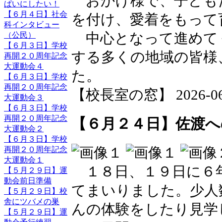
おかげ様で、子ども
ぱいにしたい！
【６月４日】社会
を付け、愛着をもって
科インタビュー
（公民）
中心となって進めて
【６月３日】学校
する多くの地域の皆様
再開２０周年記念
大運動会４
た。
【６月３日】学校
再開２０周年記念
【校長室の窓】 2026-06-2
大運動会３
【６月３日】学校
再開２０周年記念
【６月２４日】佐渡へ
大運動会２
【６月３日】学校
再開２０周年記念
大運動会１
１８日、１９日に６
【５月２９日】運
動会前日準備
てまいりました。少人
【５月２９日】校
舎にツバメの巣
んの体験をしたり見学
【５月２９日】運