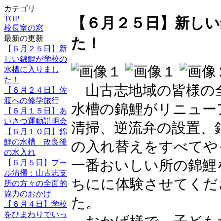
カテゴリ
TOP
【６月２５日】新しい
校長室の窓
最新の更新
た！
【６月２５日】新
しい錦鯉が学校の
水槽に入りまし
た！
山古志地域の皆様の
【６月２４日】佐
渡への修学旅行
水槽の錦鯉がリニュー
【６月１５日】あ
いさつ運動説明会
清掃、逆流弁の設置、
【６月１０日】錦
鯉の水槽 改良後
の入れ替えをすべてや
の水入れ
一番おいしい所の錦鯉
【６月５日】プー
ル清掃：山古志支
ちにに体験させてくだ
所の方々の全面的
協力のおかげ
た。
【６月４日】学校
をひまわりでいっ