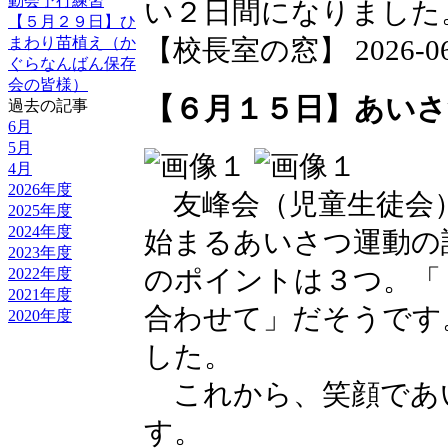
動会予行練習
い２日間になりました
【５月２９日】ひ
まわり苗植え（か
【校長室の窓】 2026-06-2
ぐらなんばん保存
会の皆様）
【６月１５日】あいさ
過去の記事
6月
5月
4月
2026年度
友峰会（児童生徒会
2025年度
2024年度
始まるあいさつ運動の
2023年度
2022年度
のポイントは３つ。「
2021年度
合わせて」だそうです
2020年度
した。
これから、笑顔であ
す。