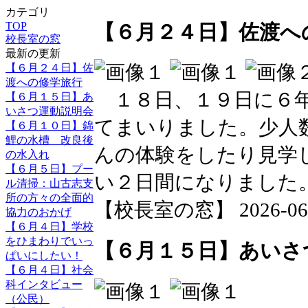
カテゴリ
TOP
【６月２４日】佐渡へ
校長室の窓
最新の更新
【６月２４日】佐
渡への修学旅行
１８日、１９日に６年
【６月１５日】あ
いさつ運動説明会
てまいりました。少人
【６月１０日】錦
鯉の水槽 改良後
んの体験をしたり見学
の水入れ
【６月５日】プー
い２日間になりました
ル清掃：山古志支
所の方々の全面的
【校長室の窓】 2026-06-24
協力のおかげ
【６月４日】学校
をひまわりでいっ
【６月１５日】あいさ
ぱいにしたい！
【６月４日】社会
科インタビュー
（公民）