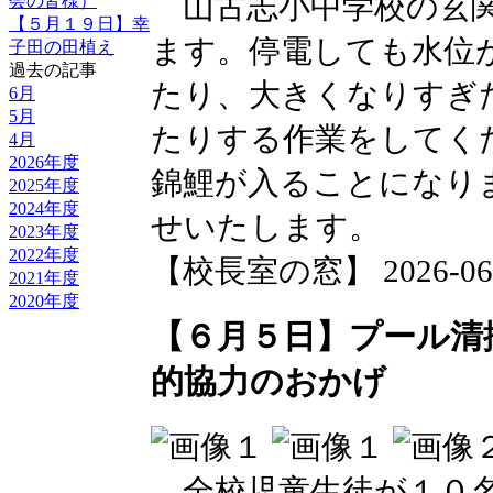
山古志小中学校の玄関
会の皆様）
【５月１９日】幸
ます。停電しても水位
子田の田植え
過去の記事
たり、大きくなりすぎ
6月
5月
たりする作業をしてく
4月
2026年度
錦鯉が入ることになり
2025年度
2024年度
せいたします。
2023年度
2022年度
【校長室の窓】 2026-06-10
2021年度
2020年度
【６月５日】プール清
的協力のおかげ
全校児童生徒が１０名