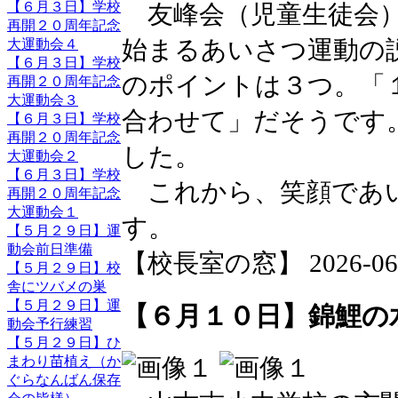
【６月３日】学校
友峰会（児童生徒会）
再開２０周年記念
始まるあいさつ運動の
大運動会４
【６月３日】学校
のポイントは３つ。「
再開２０周年記念
大運動会３
合わせて」だそうです
【６月３日】学校
再開２０周年記念
した。
大運動会２
【６月３日】学校
これから、笑顔であい
再開２０周年記念
大運動会１
す。
【５月２９日】運
動会前日準備
【校長室の窓】 2026-06-15
【５月２９日】校
舎にツバメの巣
【５月２９日】運
【６月１０日】錦鯉の
動会予行練習
【５月２９日】ひ
まわり苗植え（か
ぐらなんばん保存