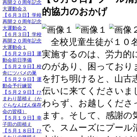
再開２０周年記念
大運動会３
的協力のおかげ
【６月３日】学校
再開２０周年記念
大運動会２
【６月３日】学校
全校児童生徒が１０名
再開２０周年記念
大運動会１
実施するのは、労力的
【５月２９日】運
動会前日準備
のがあり、困っており
【５月２９日】校
舎にツバメの巣
を打ち明けると、山古
【５月２９日】運
動会予行練習
伝いに来てくださいま
【５月２９日】ひ
まわり苗植え（か
わらず、お越しくださ
ぐらなんばん保存
会の皆様）
ます。そして、感謝の
【５月１９日】幸
子田の田植え
で、スムーズにプール
【５月１８日】ひ