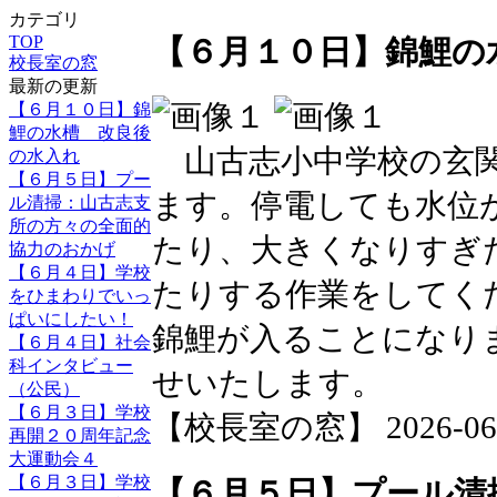
カテゴリ
TOP
【６月１０日】錦鯉の
校長室の窓
最新の更新
【６月１０日】錦
鯉の水槽 改良後
山古志小中学校の玄関
の水入れ
【６月５日】プー
ます。停電しても水位
ル清掃：山古志支
所の方々の全面的
たり、大きくなりすぎ
協力のおかげ
【６月４日】学校
たりする作業をしてく
をひまわりでいっ
ぱいにしたい！
錦鯉が入ることになり
【６月４日】社会
科インタビュー
せいたします。
（公民）
【６月３日】学校
【校長室の窓】 2026-06-10
再開２０周年記念
大運動会４
【６月３日】学校
【６月５日】プール清