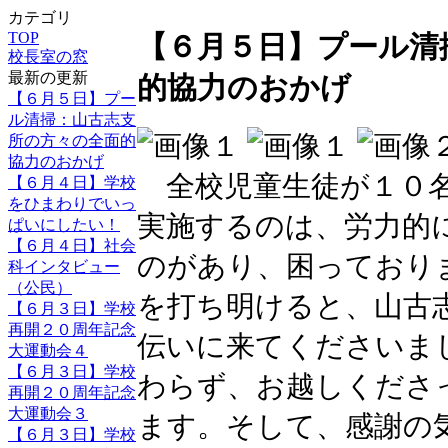
カテゴリ
TOP
【６月５日】プール清
校長室の窓
最新の更新
的協力のおかげ
【６月５日】プー
ル清掃：山古志支
所の方々の全面的
協力のおかげ
全校児童生徒が１０名
【６月４日】学校
をひまわりでいっ
実施するのは、労力的
ぱいにしたい！
【６月４日】社会
のがあり、困っており
科インタビュー
（公民）
を打ち明けると、山古
【６月３日】学校
再開２０周年記念
伝いに来てくださいま
大運動会４
【６月３日】学校
わらず、お越しくださ
再開２０周年記念
大運動会３
ます。そして、感謝の
【６月３日】学校