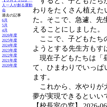
すると、子どもたちか
【５月１５日】一
人一人が創る運動
わりをたくさん植えた
会
過去の記事
た。そこで、急遽、先
6月
5月
えることにしました。
4月
2026年度
ここで、子どもたちの
2025年度
2024年度
ようとする先生方もす
2023年度
2022年度
現在子どもたちは「昼
2021年度
2020年度
て、ひまわりでいっぱ
ます。
これから、水やりが大
夢が実現できるといい
【校長室の窓】 2026-06-04