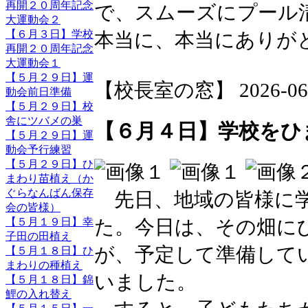
再開２０周年記念
で、スムーズにプール
大運動会２
【６月３日】学校
本当に、本当にありが
再開２０周年記念
大運動会１
【５月２９日】運
【校長室の窓】 2026-06-05
動会前日準備
【５月２９日】校
舎にツバメの巣
【６月４日】学校をひ
【５月２９日】運
動会予行練習
【５月２９日】ひ
まわり苗植え（か
ぐらなんばん保存
先日、地域の皆様に学
会の皆様）
た。今日は、その畑に
【５月１９日】幸
子田の田植え
が、予定して準備して
【５月１８日】ひ
まわりの種植え
いました。
【５月１８日】錦
鯉の入れ替え