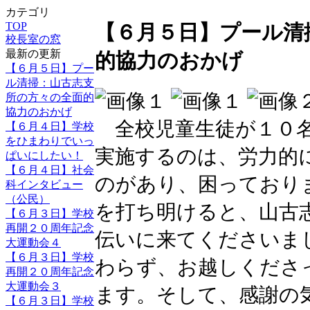
カテゴリ
TOP
【６月５日】プール清
校長室の窓
最新の更新
的協力のおかげ
【６月５日】プー
ル清掃：山古志支
所の方々の全面的
協力のおかげ
全校児童生徒が１０名
【６月４日】学校
をひまわりでいっ
実施するのは、労力的
ぱいにしたい！
【６月４日】社会
のがあり、困っており
科インタビュー
（公民）
を打ち明けると、山古
【６月３日】学校
再開２０周年記念
伝いに来てくださいま
大運動会４
【６月３日】学校
わらず、お越しくださ
再開２０周年記念
大運動会３
ます。そして、感謝の
【６月３日】学校