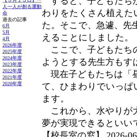
すると、子どもたちか
【５月１５日】一
人一人が創る運動
わりをたくさん植えた
会
過去の記事
た。そこで、急遽、先
6月
5月
えることにしました。
4月
2026年度
ここで、子どもたちの
2025年度
2024年度
ようとする先生方もす
2023年度
2022年度
現在子どもたちは「昼
2021年度
2020年度
て、ひまわりでいっぱ
ます。
これから、水やりが大
夢が実現できるといい
【校長室の窓】 2026-06-04