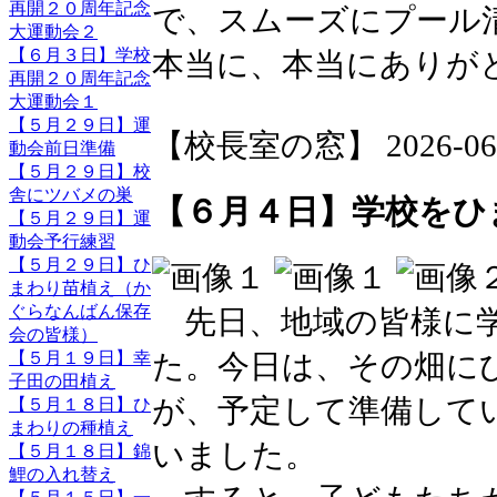
再開２０周年記念
で、スムーズにプール
大運動会２
【６月３日】学校
本当に、本当にありが
再開２０周年記念
大運動会１
【５月２９日】運
【校長室の窓】 2026-06-05
動会前日準備
【５月２９日】校
舎にツバメの巣
【６月４日】学校をひ
【５月２９日】運
動会予行練習
【５月２９日】ひ
まわり苗植え（か
ぐらなんばん保存
先日、地域の皆様に学
会の皆様）
た。今日は、その畑に
【５月１９日】幸
子田の田植え
が、予定して準備して
【５月１８日】ひ
まわりの種植え
いました。
【５月１８日】錦
鯉の入れ替え