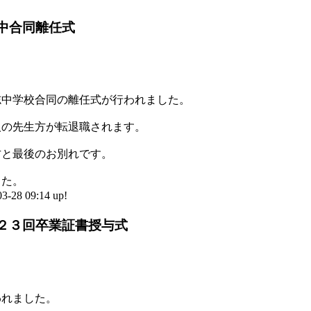
中合同離任式
志中学校合同の離任式が行われました。
人の先生方が転退職されます。
方と最後のお別れです。
した。
8 09:14 up!
２３回卒業証書授与式
われました。