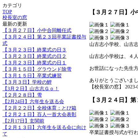
カテゴリ
【３月２７日】小
TOP
校長室の窓
最新の更新
【３月２７日】小中合同離任式
【３月２４日】第２３回卒業証書授与
式
山古志小学校、山古
【３月２３日】終業式の日３
【３月２３日】終業式の日２
山古志小学校は、４
【３月２３日】終業式の日１
お世話になった先生
【３月１５日】グラウンド除雪
【３月１５日】卒業式練習
ありがとうございま
【３月３日】学校の鯉
【校長室の窓】 2023-03-2
【3月２日】山古志Ｇｏ！
【２月２８日】雪
【３月２４日】第
【2月24日】六年生を送る会
【２月２２日】全校体育：とび箱
【２月２１日】百人一首大会表彰
【2月17日】玄関前
【２月１３日】六年生を送る会に向け
卒業証書授与式が行
て