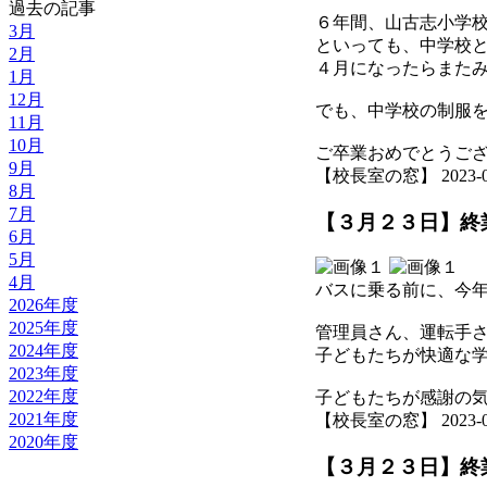
過去の記事
６年間、山古志小学
3月
といっても、中学校
2月
４月になったらまた
1月
12月
でも、中学校の制服
11月
10月
ご卒業おめでとうご
9月
【校長室の窓】 2023-03-2
8月
7月
【３月２３日】終
6月
5月
4月
バスに乗る前に、今
2026年度
2025年度
管理員さん、運転手
2024年度
子どもたちが快適な
2023年度
2022年度
子どもたちが感謝の
2021年度
【校長室の窓】 2023-03-2
2020年度
【３月２３日】終