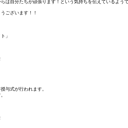
からは自分たちが頑張ります！という気持ちを伝えているよう
とうございます！！
イト」
!
書授与式が行われます。
す。
!