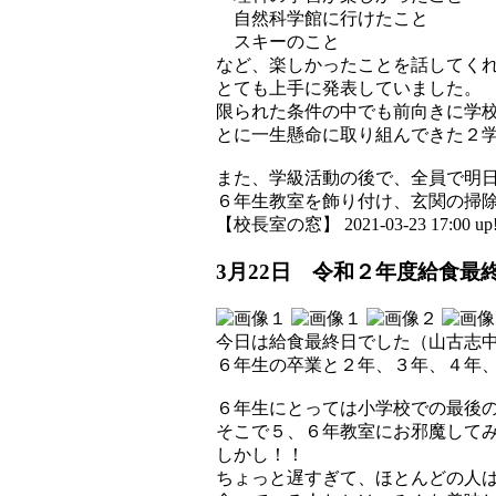
自然科学館に行けたこと
スキーのこと
など、楽しかったことを話してく
とても上手に発表していました。
限られた条件の中でも前向きに学
とに一生懸命に取り組んできた２
また、学級活動の後で、全員で明
６年生教室を飾り付け、玄関の掃
【校長室の窓】 2021-03-23 17:00 up
3月22日 令和２年度給食最
今日は給食最終日でした（山古志
６年生の卒業と２年、３年、４年
６年生にとっては小学校での最後
そこで５、６年教室にお邪魔して
しかし！！
ちょっと遅すぎて、ほとんどの人