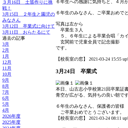
６年生への感謝に気持ちと、４月
３月16日 土笛作りに挑
戦！
６年生のみなさん、ご卒業おめで
3月15日 ２年生と園児の
みなさん
写真は左から
3月12日 卒業式に向けて
卒業生３人
3月11日 おらたるにて
５、６年生による卒業合唱「カ
過去の記事
玄関前で児童全員で記念撮影
3月
です。
2月
1月
【校長室の窓】 2021-03-24 15:55 up
12月
11月
3月24日 卒業式
10月
9月
8月
本日、山古志小学校第21回卒業証
7月
青空が広がる、気持ちの良い朝で
6月
5月
６年生のみなさん、保護者の皆様
4月
ご卒業おめでとうございます。
2026年度
【校長室の窓】 2021-03-24 08:11 up
2025年度