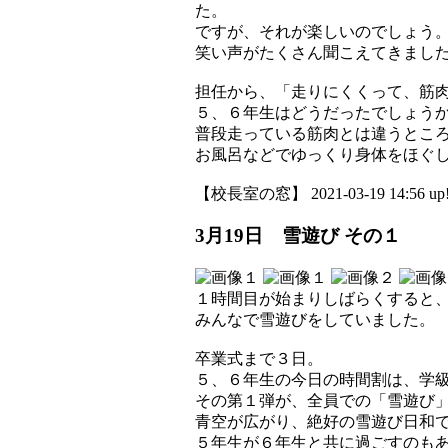
た。
ですが、それが楽しいのでしょう
笑い声がたくさん聞こえてきまし
担任から、「走りにくくって、筋
５、６年生はどうだったでしょう
普段走っている筋肉とは違うとこ
お風呂などでゆっくり身体をほぐ
【校長室の窓】 2021-03-19 14:56 up
3月19日 雪遊び その１
１時間目が始まりしばらくすると
みんなで雪遊びをしていました。
卒業式まで３日。
５、６年生の今日の時間割は、学
その第１弾が、全員での「雪遊び
青空が広がり、絶好の雪遊び日和
５年生が６年生と共に過ごすのも