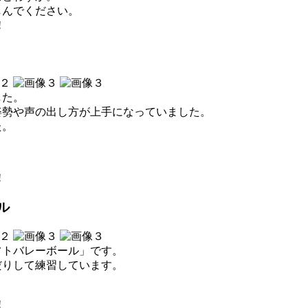
しんでください。
!
した。
姿勢や声の出し方が上手になっていました。
た。
!
ル
フトバレーボール」です。
だりして練習しています。
!