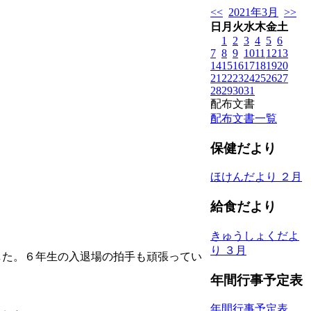
<<
2021年3月
>>
日
月
火
水
木
金
土
1
2
3
4
5
6
7
8
9
10
11
12
13
14
15
16
17
18
19
20
21
22
23
24
25
26
27
28
29
30
31
配布文書
配布文書一覧
保健だより
ほけんだより ２月
給食だより
きゅうしょくだよ
り ３月
した。６年生の入退場の拍手も頑張ってい
年間行事予定表
年間行事予定表