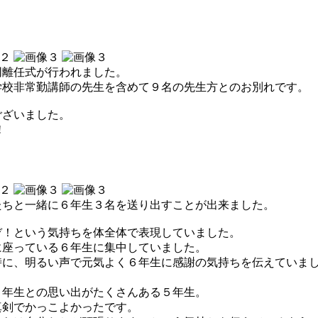
同離任式が行われました。
学校非常勤講師の先生を含めて９名の先生方とのお別れです。
ございました。
!
たちと一緒に６年生３名を送り出すことが出来ました。
ぞ！という気持ちを体全体で表現していました。
に座っている６年生に集中していました。
時に、明るい声で元気よく６年生に感謝の気持ちを伝えていま
６年生との思い出がたくさんある５年生。
真剣でかっこよかったです。