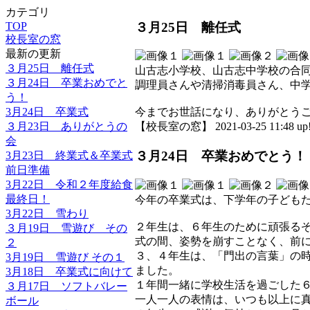
カテゴリ
３月25日 離任式
TOP
校長室の窓
最新の更新
３月25日 離任式
山古志小学校、山古志中学校の合
３月24日 卒業おめでと
調理員さんや清掃消毒員さん、中
う！
3月24日 卒業式
今までお世話になり、ありがとう
３月23日 ありがとうの
【校長室の窓】 2021-03-25 11:48 up
会
３月24日 卒業おめでとう！
3月23日 終業式＆卒業式
前日準備
3月22日 令和２年度給食
最終日！
今年の卒業式は、下学年の子ども
3月22日 雪わり
２年生は、６年生のために頑張る
３月19日 雪遊び その
式の間、姿勢を崩すことなく、前
２
３、４年生は、「門出の言葉」の
3月19日 雪遊び その１
ました。
3月18日 卒業式に向けて
１年間一緒に学校生活を過ごした
３月17日 ソフトバレー
一人一人の表情は、いつも以上に
ボール