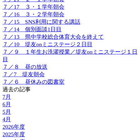
７／17 ３・１学年朝会
７／16 ３・２学年朝会
７／15 SNS利用に関する講話
７／14 個別面談1日目
７／13 県中学校総合体育大会を終えて
７／10 堤友onミニステージ２日目
７／９ １年生お洗濯授業／堤友onミニステージ１日
目
７／８ 昼の放送
７／7 堤友朝会
７／６ 昼休みの図書室
過去の記事
7月
6月
5月
4月
2026年度
2025年度