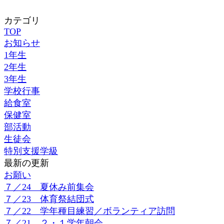
カテゴリ
TOP
お知らせ
1年生
2年生
3年生
学校行事
給食室
保健室
部活動
生徒会
特別支援学級
最新の更新
お願い
７／24 夏休み前集会
７／23 体育祭結団式
７／22 学年種目練習／ボランティア訪問
７／21 ２・１学年朝会