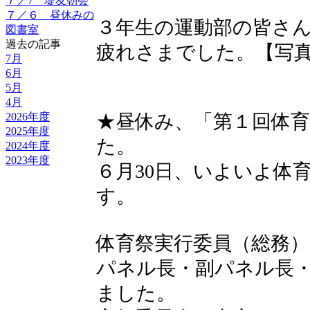
７／7 堤友朝会
７／６ 昼休みの
３年生の運動部の皆さ
図書室
過去の記事
疲れさまでした。【写
7月
6月
5月
4月
2026年度
★昼休み、「第１回体
2025年度
た。
2024年度
2023年度
６月30日、いよいよ体
す。
体育祭実行委員（総務）
パネル長・副パネル長
ました。