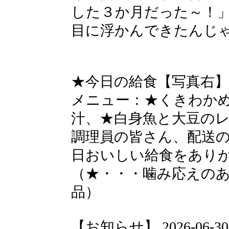
した３か月だった～！
目に浮かんできたんじ
★今日の給食【写真右】
メニュー：★くきわか
汁、★白身魚と大豆の
調理員の皆さん、配送
日おいしい給食をあり
（★・・・噛み応えの
品）
【お知らせ】 2026-06-30 1