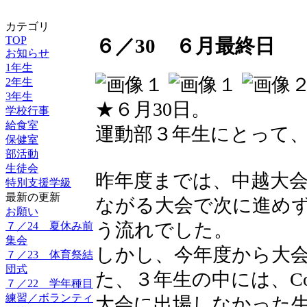
カテゴリ
TOP
６／30 ６月最終日
お知らせ
1年生
2年生
3年生
★６月30日。
学校行事
給食室
運動部３年生にとって
保健室
部活動
生徒会
昨年度までは、中越大
特別支援学級
最新の更新
ながる大会で次に進め
お願い
う流れでした。
７／24 夏休み前
集会
しかし、今年度から大
７／23 体育祭結
団式
た、３年生の中には、Co
７／22 学年種目
練習／ボランティ
大会に出場しなかった