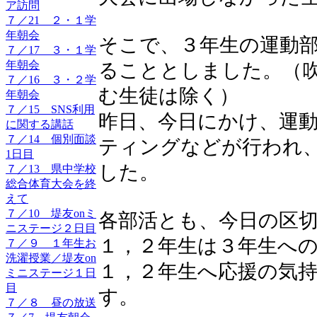
ア訪問
７／21 ２・１学
年朝会
そこで、３年生の運動
７／17 ３・１学
年朝会
ることとしました。（
７／16 ３・２学
む生徒は除く）
年朝会
７／15 SNS利用
昨日、今日にかけ、運
に関する講話
７／14 個別面談
ティングなどが行われ
1日目
した。
７／13 県中学校
総合体育大会を終
えて
７／10 堤友onミ
各部活とも、今日の区
ニステージ２日目
１，２年生は３年生へ
７／９ １年生お
洗濯授業／堤友on
１，２年生へ応援の気
ミニステージ１日
目
す。
７／８ 昼の放送