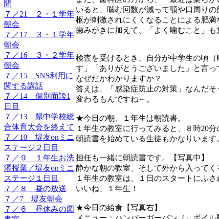
問
いると、噛む回数が減って顎や口周りの
７／21 ２・１学年
枢が刺激されにくくなることによる肥満
朝会
歯みがきに加えて、「よく噛むこと」も
７／17 ３・１学年
朝会
７／16 ３・２学年
検査を受けるとき、自分が中学生の頃（
朝会
す」「ありがとうございました」と言っ
７／15 SNS利用に
なぜだかわかりますか？
関する講話
答えは、「感染症防止の対策」なんだそ
７／14 個別面談1
変わるもんですね～。
日目
７／13 県中学校総
★今日の朝、１年生は朝読書。
合体育大会を終えて
１年生の教室に行ってみると、８時20
７／10 堤友onミニ
朝読書を始めている生徒もかなりいます
ステージ２日目
７／９ １年生お洗
担任も一緒に朝読書です。【写真中】
濯授業／堤友onミニ
静かな朝の教室、そして外から入ってく
ステージ１日目
１年生の教室は、１日のスタートにふさ
７／８ 昼の放送
いいね、１年生！
７／7 堤友朝会
★今日の給食【写真右】
７／６ 昼休みの図
メニュー：ハンバーガーパン（←ボイル