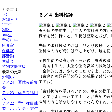
カテゴリ
６／４ 歯科検診
TOP
お知らせ
1年生
2年生
★今日の午前中、お二人の歯科医の方か
3年生
様子を見に行くと、生徒は整然と並び、
学校行事
給食室
先日の眼科検診の時は「ひとり数秒」と
保健室
歯科医の方が時には立ち上がり、鏡を使
部活動
全校生徒の診察が終わった後、養護教諭
生徒会
「堤岡中生の、虫歯や歯肉炎等の状況は
特別支援学級
「全体的には、少なかったですよ」との
最新の更新
（歯磨き強調週間の取組の成果？普段か
お願い
ですね）
７／24 夏休み前集
会
「歯科検診を受けるときの、生徒の様子
７／23 体育祭結団
「とてもよかったです！」とお褒めの言
式
医師の方も診察しやすかったんですね。
７／22 学年種目練
習／ボランティア訪
また、歯科医の方から、「最近は柔らか