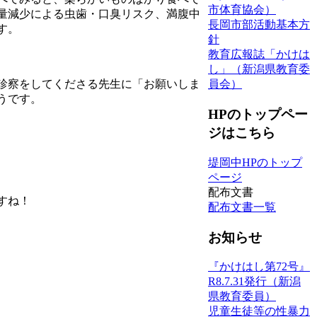
市体育協会）
量減少による虫歯・口臭リスク、満腹中
長岡市部活動基本方
す。
針
教育広報誌「かけは
し」（新潟県教育委
診察をしてくださる先生に「お願いしま
員会）
うです。
HPのトップペー
ジはこちら
堤岡中HPのトップ
ページ
配布文書
すね！
配布文書一覧
お知らせ
『かけはし第72号』
R8.7.31発行（新潟
県教育委員）
児童生徒等の性暴力