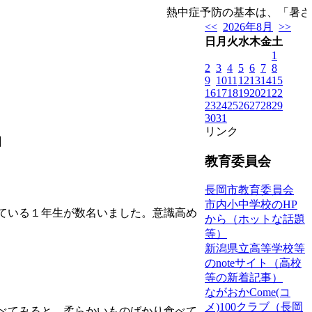
熱中症予防の基本は、「暑さを
<<
2026年8月
>>
日
月
火
水
木
金
土
1
2
3
4
5
6
7
8
9
10
11
12
13
14
15
16
17
18
19
20
21
22
23
24
25
26
27
28
29
30
31
リンク
】
教育委員会
長岡市教育委員会
市内小中学校のHP
ている１年生が数名いました。意識高め
から（ホットな話題
等）
新潟県立高等学校等
のnoteサイト（高校
等の新着記事）
ながおかCome(コ
メ)100クラブ（長岡
べてみると、柔らかいものばかり食べて