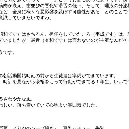
筋肉が衰え、歯並びの悪化や滑舌の低下、そして、唾液の分泌
など、全身に様々な悪影響を及ぼす可能性がある、とのことで
意識していきたいですね。
昭和です）はもちろん、担任をしていたころ（平成です）は、
ていましたが、最近（令和です）は言わないのが主流なんだそ
うです。
分の朝活動開始時刻の前から生徒達は準備ができています。
。時計を見ながら余裕をもって行動ができてる１年生、いいで
るさわやかな風。
わしい、落ち着いていて心地よい雰囲気でした。
野菜、とり肉のハーブ焼き）、豆乳シチュー、牛乳