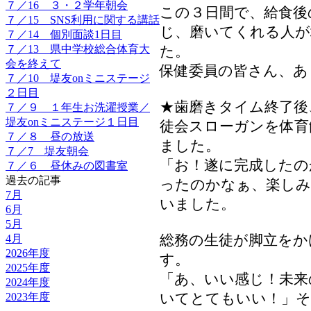
７／16 ３・２学年朝会
この３日間で、給食後
７／15 SNS利用に関する講話
じ、磨いてくれる人が
７／14 個別面談1日目
７／13 県中学校総合体育大
た。
会を終えて
保健委員の皆さん、あ
７／10 堤友onミニステージ
２日目
★歯磨きタイム終了後
７／９ １年生お洗濯授業／
堤友onミニステージ１日目
徒会スローガンを体育
７／８ 昼の放送
ました。
７／7 堤友朝会
「お！遂に完成したの
７／６ 昼休みの図書室
過去の記事
ったのかなぁ、楽しみ
7月
いました。
6月
5月
総務の生徒が脚立をか
4月
2026年度
す。
2025年度
「あ、いい感じ！未来
2024年度
いてとてもいい！」そ
2023年度