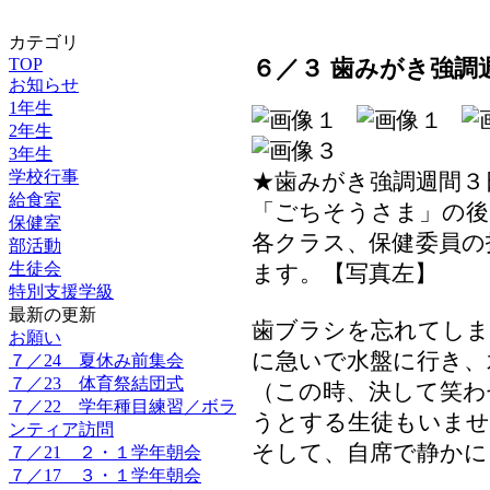
カテゴリ
６／３ 歯みがき強調
TOP
お知らせ
1年生
2年生
3年生
学校行事
★歯みがき強調週間３
給食室
「ごちそうさま」の後
保健室
各クラス、保健委員の
部活動
生徒会
ます。【写真左】
特別支援学級
最新の更新
歯ブラシを忘れてしま
お願い
に急いで水盤に行き、
７／24 夏休み前集会
７／23 体育祭結団式
（この時、決して笑わ
７／22 学年種目練習／ボラ
うとする生徒もいませ
ンティア訪問
そして、自席で静かに
７／21 ２・１学年朝会
７／17 ３・１学年朝会