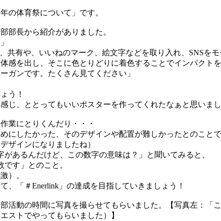
今年の体育祭について」です。
術部部長から紹介がありました。
。」
し、共有や、いいねのマーク、絵文字などを取り入れ、SNSを
立体感を出し、そこに色とりどりに着色することでインパクト
ローガンです。たくさん見てください」
しょう！
い感じ、ととってもいいポスターを作ってくれたなぁと思いま
、作業にとりくんだり・・・
斜めにしたかった、そのデザインや配置が難しかったとのこと
いデザインになりましたね）
数字があるんだけど、この数字の意味は？」と聞いてみると、
た数です」とのこと。
感激）。
「＃Enerlink」の達成を目指していきましょう！
後部活動の時間に写真を撮らせてもらいました。【写真左：「
クエストでやってもらいました）】