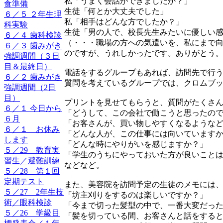
私「うまく会話ができましたか？」
食準備
生徒「何とか大丈夫でした」
６／５ ２年生理
私「相手はどんな方でしたか？」
科実験
生徒「男の人で、校長先生みたいに優しい
６／４ 歯科検診
（・・・職場の方への気遣いを、私にまで
６／３ 歯みがき
のですが、うれしかったです。ありがとう
強調週間（３日
目＆最終日）
電話をするグループもあれば、訪問先で行
６／２ 歯みがき
質問を考えているグループでは、クロムブッ
強調週間（2日
目）
プリントを見せてもらうと、質問がたくさ
６／１ 今日から
「どうして、この会社で働こうと思ったの
６月
「お客さんが、買い物しやすくなるような
６／１ お休み
「どんな人が、この仕事には向いています
します
「どんな時にやりがいを感じますか？」
５／29 教育実
「学生のうちにやっておいた方が良いこと
習生／避難訓練
などなど。
５／28 第１回
定期テスト
また、美容院を訪問予定の生徒のメモには
５／27 2年生技
「坊主刈りをするのは楽しいですか？」
術／眼科検診
「今まで切った髪型の中で、一番大変だっ
５／26 学級目
「髪を切っている間、お客さんと話をする