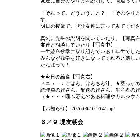
友達に自分のやり方を説明して、間違って
「それって、どういうこと？」「そのやり
す。
明日の授業で、ぜひ友達に言ってみてくだ
真剣に先生の説明を聞いていたり、【写真
友達と相談していたり【写真中】
一生懸命数学に取り組んでいる１年生でし
みんなが数学を好きになってくれると嬉し
がんばって！
★今日の給食【写真右】
メニュー：ごはん、けんちん汁、★茎わか
調理員の皆さん、配送の皆さん、生産者の
（★・・・噛み応えのある料理やカルシウムの
【お知らせ】 2026-06-10 16:41 up!
６／９ 堤友朝会