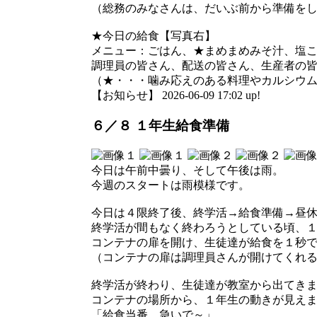
（総務のみなさんは、だいぶ前から準備を
★今日の給食【写真右】
メニュー：ごはん、★まめまめみそ汁、塩
調理員の皆さん、配送の皆さん、生産者の
（★・・・噛み応えのある料理やカルシウムの
【お知らせ】 2026-06-09 17:02 up!
６／８ １年生給食準備
今日は午前中曇り、そして午後は雨。
今週のスタートは雨模様です。
今日は４限終了後、終学活→給食準備→昼
終学活が間もなく終わろうとしている頃、
コンテナの扉を開け、生徒達が給食を１秒
（コンテナの扉は調理員さんが開けてくれ
終学活が終わり、生徒達が教室から出てき
コンテナの場所から、１年生の動きが見え
「給食当番、急いで～」