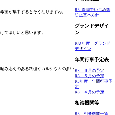
R8_堤岡中いじめ等
。希望が集中するとそうなりますね。
防止基本方針
グランドデザイ
ン
なげてほしいと思います。
R８年度 グランド
デザイン
年間行事予定表
・噛み応えのある料理やカルシウムの多い
R8 ６月の予定
R8 ５月の予定
R8年度 年間行事予
定
R8 ４月の予定
相談機関等
R8 相談機関一覧