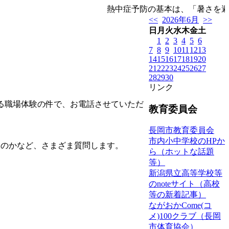
熱中症予防の基本は、「暑さを避ける
<<
2026年6月
>>
日
月
火
水
木
金
土
1
2
3
4
5
6
7
8
9
10
11
12
13
14
15
16
17
18
19
20
21
22
23
24
25
26
27
28
29
30
リンク
る職場体験の件で、お電話させていただ
教育委員会
長岡市教育委員会
市内小中学校のHPか
るのかなど、さまざま質問します。
ら（ホットな話題
等）
新潟県立高等学校等
のnoteサイト（高校
等の新着記事）
ながおかCome(コ
メ)100クラブ（長岡
市体育協会）