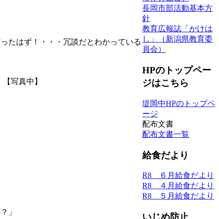
長岡市部活動基本方
針
教育広報誌「かけは
し」（新潟県教育委
だったはず！・・・冗談だとわかっている
員会）
HPのトップペー
。【写真中】
ジはこちら
堤岡中HPのトップペ
ージ
配布文書
配布文書一覧
給食だより
R8 ６月給食だより
R8 ４月給食だより
R8 ５月給食だより
か？」
いじめ防止