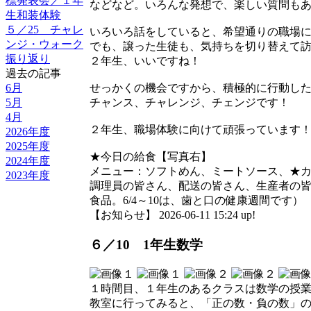
標発表会／１年
などなど。いろんな発想で、楽しい質問も
生和装体験
５／25 チャレ
いろいろ話をしていると、希望通りの職場
ンジ・ウォーク
でも、譲った生徒も、気持ちを切り替えて
振り返り
２年生、いいですね！
過去の記事
6月
せっかくの機会ですから、積極的に行動し
5月
チャンス、チャレンジ、チェンジです！
4月
２年生、職場体験に向けて頑張っています
2026年度
2025年度
★今日の給食【写真右】
2024年度
メニュー：ソフトめん、ミートソース、★
2023年度
調理員の皆さん、配送の皆さん、生産者の
食品。6/4～10は、歯と口の健康週間です）
【お知らせ】 2026-06-11 15:24 up!
６／10 1年生数学
１時間目、１年生のあるクラスは数学の授
教室に行ってみると、「正の数・負の数」