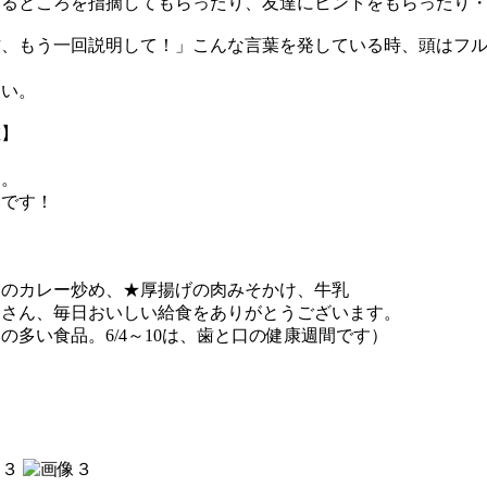
いるところを指摘してもらったり、友達にヒントをもらったり
方、もう一回説明して！」こんな言葉を発している時、頭はフ
さい。
左】
た。
いです！
めのカレー炒め、★厚揚げの肉みそかけ、牛乳
皆さん、毎日おいしい給食をありがとうございます。
多い食品。6/4～10は、歯と口の健康週間です）