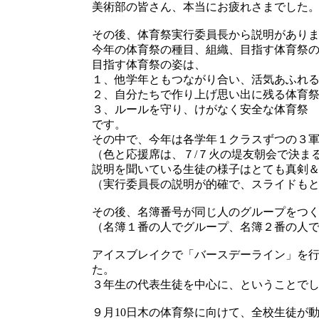
美術部の皆さん、本当にお疲れさまでした
その後、体育祭実行委員長から説明があり
今年の体育祭の種目、組織、目指す体育祭
目指す体育祭の姿は、
１、他学年ともつながり合い、活気あふれ
２、自分たちで作り上げ思い出に残る体育
３、ルールを守り、けがなく安全な体育祭
です。
その中で、今年は各学年１クラスずつの３
（色と応援席は、７/７火の堤友朝会で決ま
説明を聞いている生徒の様子はとても真剣
（実行委員長の説明が的確で、スライドも
その後、名簿番号が同じ人のグループをつ
（名簿１番の人でグループ、名簿２番の人
アイスブレイクで「バースデーライン」を
た。
３年生の代表生徒を中心に、ということで
９月10日木の体育祭に向けて、全校生徒が