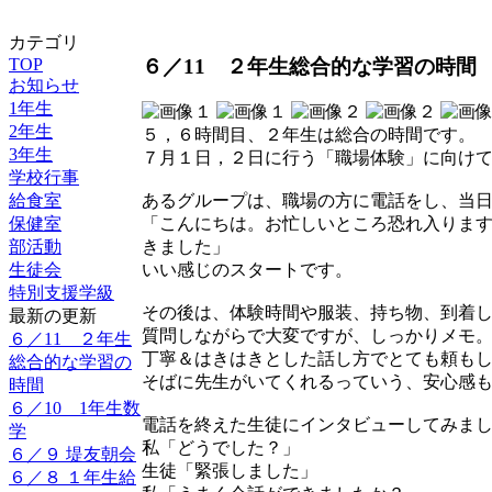
カテゴリ
６／11 ２年生総合的な学習の時間
TOP
お知らせ
1年生
2年生
５，６時間目、２年生は総合の時間です。
3年生
７月１日，２日に行う「職場体験」に向け
学校行事
給食室
あるグループは、職場の方に電話をし、当
保健室
「こんにちは。お忙しいところ恐れ入ります
部活動
きました」
生徒会
いい感じのスタートです。
特別支援学級
その後は、体験時間や服装、持ち物、到着
最新の更新
質問しながらで大変ですが、しっかりメモ
６／11 ２年生
丁寧＆はきはきとした話し方でとても頼も
総合的な学習の
そばに先生がいてくれるっていう、安心感
時間
６／10 1年生数
電話を終えた生徒にインタビューしてみま
学
私「どうでした？」
６／９ 堤友朝会
生徒「緊張しました」
６／８ １年生給