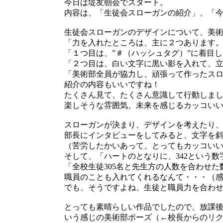
今日は堤友朝会でスタート。
内容は、「生徒会スローガンの紹介」、「
生徒会スローガンのデザインについて、美
「力を入れたところは、主に２つあります
「１つ目は、”＃（ハッシュタグ）”に着目
「２つ目は、白い文字に黒い影を入れて、
「美術部全員が協力し、頑張って作ったス
紹介の内容もいいですね！
たくさん見て、たくさん意識して行動しま
楽しそうな雰囲気、未来を感じるカッコい
スローガンが決まり、デザインを考えたり
部長にインタビューをしてみると、文字を
（苦労したかいあって、とってもカッコい
そして、「ハートのとなりに、342という
「全校生徒305名と先生方の人数を合わせ
職員のことも入れてくれるなんて・・・（
でも、そうですよね、生徒と職員力を合わせて、
とっても素晴らしい作品でしたので、放課
いう感じの美術部ポーズ（←校長からのリ