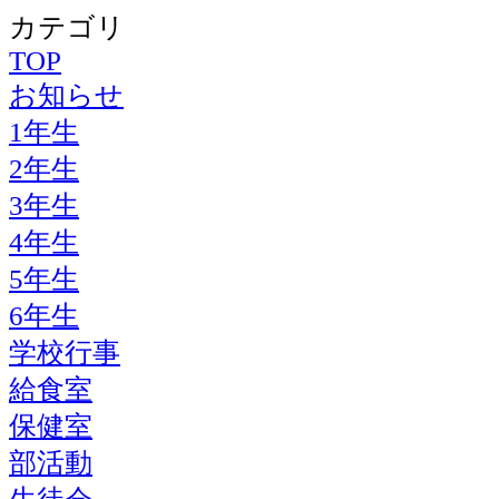
カテゴリ
TOP
お知らせ
1年生
2年生
3年生
4年生
5年生
6年生
学校行事
給食室
保健室
部活動