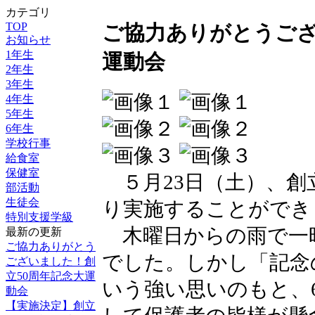
カテゴリ
TOP
ご協力ありがとうござ
お知らせ
1年生
運動会
2年生
3年生
4年生
5年生
6年生
学校行事
給食室
保健室
５月23日（土）、創
部活動
生徒会
り実施することができ
特別支援学級
木曜日からの雨で一
最新の更新
ご協力ありがとう
でした。しかし「記念
ございました！創
立50周年記念大運
いう強い思いのもと、
動会
【実施決定】創立