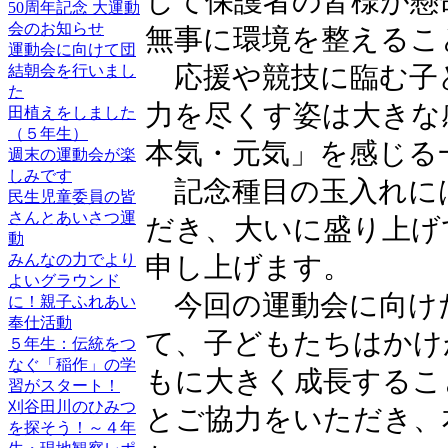
して保護者の皆様が懸
50周年記念 大運動
会のお知らせ
無事に環境を整えるこ
運動会に向けて団
結朝会を行いまし
応援や競技に臨む子
た
力を尽くす姿は大きな
田植えをしました
（５年生）
本気・元気」を感じる
週末の運動会が楽
しみです
記念種目の玉入れに
民生児童委員の皆
さんとあいさつ運
だき、大いに盛り上げ
動
みんなの力でより
申し上げます。
よいグラウンド
今回の運動会に向け
に！親子ふれあい
奉仕活動
て、子どもたちはかけ
５年生：伝統をつ
なぐ「稲作」の学
もに大きく成長するこ
習がスタート！
刈谷田川のひみつ
とご協力をいただき、
を探そう！～４年