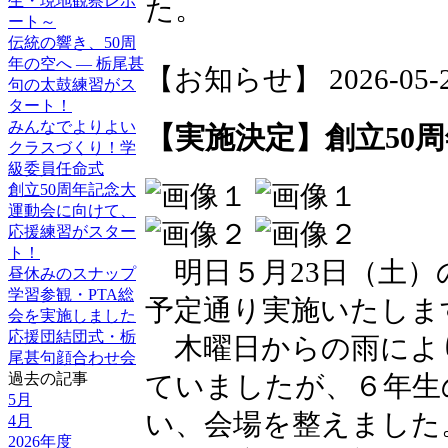
生・現地観察レポ
た。
ート～
伝統の響き、50周
年の空へ ― 栃尾甚
【お知らせ】 2026-05-26 
句の太鼓練習がス
タート！
みんなでよりよい
【実施決定】創立50
クラスづくり！学
級委員任命式
創立50周年記念大
運動会に向けて、
応援練習がスター
ト！
明日５月23日（土）
昼休みのスナップ
学習参観・PTA総
予定通り実施いたしま
会を実施しました
応援団結団式・栃
木曜日からの雨によ
尾甚句顔合わせ会
過去の記事
ていましたが、６年生
5月
い、会場を整えました
4月
2026年度