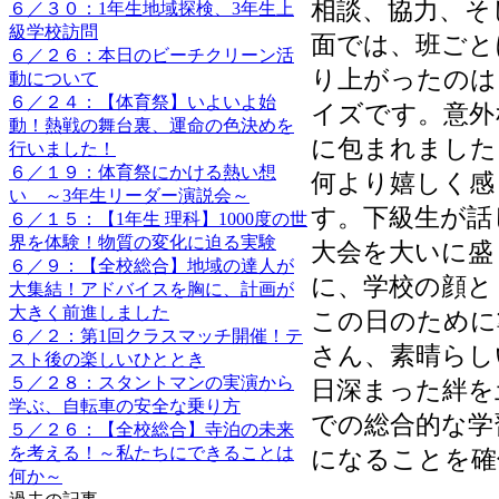
相談、協力、そ
６／３０：1年生地域探検、3年生上
級学校訪問
面では、班ごと
６／２６：本日のビーチクリーン活
り上がったのは
動について
６／２４：【体育祭】いよいよ始
イズです。意外
動！熱戦の舞台裏、運命の色決めを
に包まれました
行いました！
６／１９：体育祭にかける熱い想
何より嬉しく感
い ～3年生リーダー演説会～
す。下級生が話
６／１５：【1年生 理科】1000度の世
界を体験！物質の変化に迫る実験
大会を大いに盛
６／９：【全校総合】地域の達人が
に、学校の顔と
大集結！アドバイスを胸に、計画が
大きく前進しました
この日のために
６／２：第1回クラスマッチ開催！テ
さん、素晴らし
スト後の楽しいひととき
５／２８：スタントマンの実演から
日深まった絆を
学ぶ、自転車の安全な乗り方
での総合的な学
５／２６：【全校総合】寺泊の未来
を考える！～私たちにできることは
になることを確
何か～