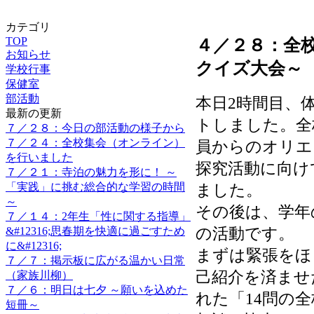
カテゴリ
TOP
４／２８：全
お知らせ
クイズ大会～
学校行事
保健室
部活動
本日2時間目、
最新の更新
トしました。全
７／２８：今日の部活動の様子から
７／２４：全校集会（オンライン）
員からのオリエ
を行いました
探究活動に向け
７／２１：寺泊の魅力を形に！ ～
「実践」に挑む総合的な学習の時間
ました。
～
その後は、学年
７／１４：2年生「性に関する指導」
の活動です。
&#12316;思春期を快適に過ごすため
に&#12316;
まずは緊張をほ
７／７：掲示板に広がる温かい日常
己紹介を済ませ
（家族川柳）
７／６：明日は七夕 ～願いを込めた
れた「14問の
短冊～