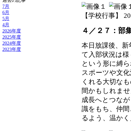
過去の記事
7月
6月
【学校行事】 2026-
5月
4月
４／２７：部
2026年度
2025年度
2024年度
本日放課後、新
2023年度
て入部状況は様
という形に縛ら
スポーツや文化
くれる大切なも
間かもしれませ
成長へとつなが
識をもち、仲間
るよう、温かく