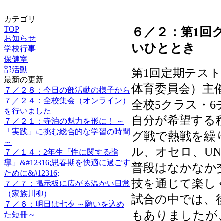
カテゴリ
TOP
６／２：第1回
お知らせ
いひととき
学校行事
保健室
部活動
第1回定期テス
最新の更新
体育委員会）主
７／２８：今日の部活動の様子から
７／２４：全校集会（オンライン）
全校5クラス・
を行いました
自分が希望する
７／２１：寺泊の魅力を形に！ ～
「実践」に挑む総合的な学習の時間
グ戦で熱戦を繰
～
ル、オセロ、U
７／１４：2年生「性に関する指
導」&#12316;思春期を快適に過ごす
普段はなかなか
ために&#12316;
技を通じて楽し
７／７：掲示板に広がる温かい日常
（家族川柳）
試合の中では、
７／６：明日は七夕 ～願いを込め
もありましたが
た短冊～