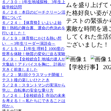
６／３０：1年生地域探検、3年生上
ムを盛り上げて
級学校訪問
た格好良い姿が
６／２６：本日のビーチクリーン活
動について
テストの緊張か
６／２４：【体育祭】いよいよ始
素敵な時間を過
動！熱戦の舞台裏、運命の色決めを
行いました！
してくれた生活
６／１９：体育祭にかける熱い想
い ～3年生リーダー演説会～
ございました！
６／１５：【1年生 理科】1000度の
世界を体験！物質の変化に迫る実験
６／９：【全校総合】地域の達人が
大集結！アドバイスを胸に、計画が
【学校行事】 2026-0
大きく前進しました
６／２：第1回クラスマッチ開催！
テスト後の楽しいひととき
５／２８：スタントマンの実演から
学ぶ、自転車の安全な乗り方
５／２６：【全校総合】寺泊の未来
を考える！～私たちにできることは
何か～