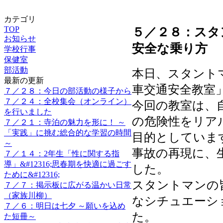
カテゴリ
TOP
５／２８：スタ
お知らせ
安全な乗り方
学校行事
保健室
部活動
本日、スタント
最新の更新
車交通安全教室
７／２８：今日の部活動の様子から
７／２４：全校集会（オンライン）
今回の教室は、
を行いました
の危険性をリア
７／２１：寺泊の魅力を形に！ ～
「実践」に挑む総合的な学習の時間
目的としていま
～
事故の再現に、
７／１４：2年生「性に関する指
導」&#12316;思春期を快適に過ごす
した。
ために&#12316;
スタントマンの
７／７：掲示板に広がる温かい日常
（家族川柳）
なシチュエーシ
７／６：明日は七夕 ～願いを込め
た。
た短冊～