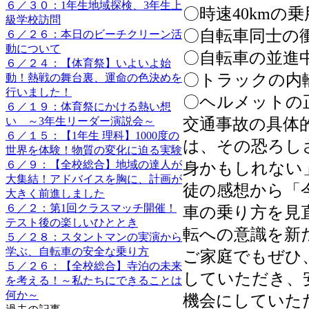
６／３０：1年生地域探検、3年生上
〇時速40kmの
級学校訪問
〇自転車同士の
６／２６：本日のビーチクリーン活
動について
〇自転車の並進
６／２４：【体育祭】いよいよ始
〇トラックの内
動！熱戦の舞台裏、運命の色決めを
行いました！
〇ヘルメットの
６／１９：体育祭にかける熱い想
い ～3年生リーダー演説会～
交通事故の具体
６／１５：【1年生 理科】1000度の
は、その恐ろし
世界を体験！物質の変化に迫る実験
６／９：【全校総合】地域の達人が
身かもしれない
大集結！アドバイスを胸に、計画が
徒の感想から「
大きく前進しました
６／２：第1回クラスマッチ開催！
車の乗り方を見
テスト後の楽しいひととき
転への意識を新
５／２８：スタントマンの実演から
学ぶ、自転車の安全な乗り方
ご家庭でもぜひ
５／２６：【全校総合】寺泊の未来
していただき、
を考える！～私たちにできることは
何か～
機会にしていた