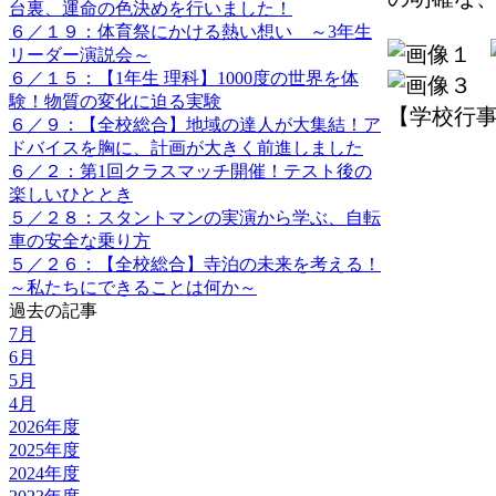
台裏、運命の色決めを行いました！
６／１９：体育祭にかける熱い想い ～3年生
リーダー演説会～
６／１５：【1年生 理科】1000度の世界を体
験！物質の変化に迫る実験
【学校行事】 2
６／９：【全校総合】地域の達人が大集結！ア
ドバイスを胸に、計画が大きく前進しました
６／２：第1回クラスマッチ開催！テスト後の
楽しいひととき
５／２８：スタントマンの実演から学ぶ、自転
車の安全な乗り方
５／２６：【全校総合】寺泊の未来を考える！
～私たちにできることは何か～
過去の記事
7月
6月
5月
4月
2026年度
2025年度
2024年度