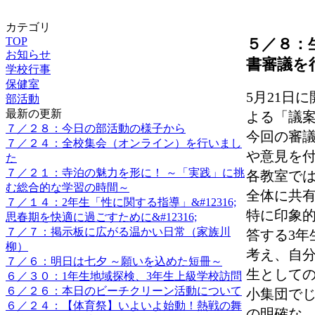
カテゴリ
TOP
５／８：
お知らせ
書審議を
学校行事
保健室
5月21日
部活動
最新の更新
よる「議
７／２８：今日の部活動の様子から
今回の審
７／２４：全校集会（オンライン）を行いまし
や意見を
た
７／２１：寺泊の魅力を形に！ ～「実践」に挑
各教室で
む総合的な学習の時間～
全体に共
７／１４：2年生「性に関する指導」&#12316;
特に印象
思春期を快適に過ごすために&#12316;
７／７：掲示板に広がる温かい日常（家族川
答する3
柳）
考え、自
７／６：明日は七夕 ～願いを込めた短冊～
生として
６／３０：1年生地域探検、3年生上級学校訪問
６／２６：本日のビーチクリーン活動について
小集団で
６／２４：【体育祭】いよいよ始動！熱戦の舞
の明確な