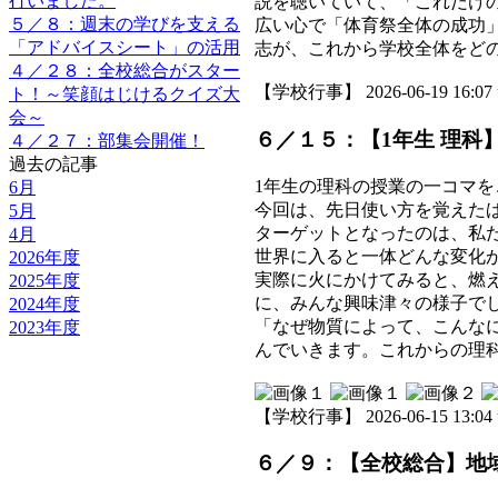
行いました。
説を聴いていて、「これだけ
５／８：週末の学びを支える
広い心で「体育祭全体の成功
「アドバイスシート」の活用
志が、これから学校全体をど
４／２８：全校総合がスター
【学校行事】 2026-06-19 16:07 
ト！～笑顔はじけるクイズ大
会～
６／１５：【1年生 理科
４／２７：部集会開催！
過去の記事
1年生の理科の授業の一コマを
6月
今回は、先日使い方を覚えた
5月
ターゲットとなったのは、私た
4月
世界に入ると一体どんな変化
2026年度
実際に火にかけてみると、燃
2025年度
に、みんな興味津々の様子で
2024年度
「なぜ物質によって、こんな
2023年度
んでいきます。これからの理
【学校行事】 2026-06-15 13:04 
６／９：【全校総合】地