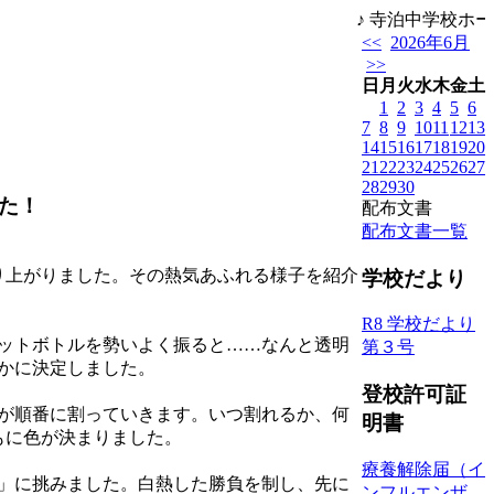
♪ 寺泊中学校ホー
<<
2026年6月
>>
日
月
火
水
木
金
土
1
2
3
4
5
6
7
8
9
10
11
12
13
14
15
16
17
18
19
20
21
22
23
24
25
26
27
28
29
30
た！
配布文書
配布文書一覧
！
り上がりました。その熱気あふれる様子を紹介
学校だより
R8 学校だより
ペットボトルを勢いよく振ると……なんと透明
第３号
かに決定しました。
登校許可証
徒が順番に割っていきます。いつ割れるか、何
明書
もに色が決まりました。
療養解除届（イ
」に挑みました。白熱した勝負を制し、先に
ンフルエンザ