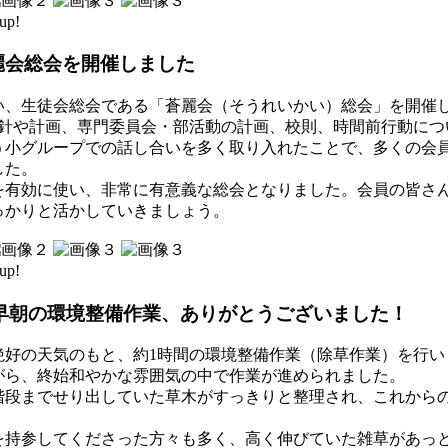
up!
麗会総会を開催しました
い、生徒会総会である「蒼麗会（そうれいかい）総会」を開催
方針や計画、専門委員会・部活動の計画、校則、時間前行動につ
う小グループでの話し合いを多く取り入れたことで、多くの会
した。
を有効に使い、非常に有意義な総会となりました。会員の皆さ
っかりと活かしていきましょう。
up!
】早朝の環境整備作業、ありがとうございました！
絶好の天気のもと、約1時間の環境整備作業（除草作業）を行い
がら、終始和やかな雰囲気の中で作業が進められました。
階段までせり出していた草木がすっきりと整理され、これから
を持参してくださった方々も多く、高く伸びていた雑草があっ