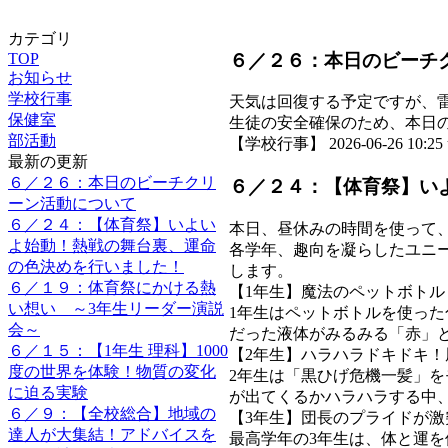
カテゴリ
６／２６：本日のビーチ
TOP
お知らせ
学校行事
天気は回復する予定ですが、
保健室
生徒の安全確保のため、本日
部活動
【学校行事】 2026-06-26 10:25 
最新の更新
６／２６：本日のビーチクリ
６／２４：【体育祭】い
ーン活動について
６／２４：【体育祭】いよい
本日、昼休みの時間を使って
よ始動！熱戦の舞台裏、運命
各学年、趣向を凝らしたユニ
の色決めを行いました！
します。
６／１９：体育祭にかける熱
【1年生】魔法のペットボト
い想い ～3年生リーダー演説
1年生はペットボトルを使った
会～
だった液体がみるみる「赤」
６／１５：【1年生 理科】1000
【2年生】ハラハラドキドキ
度の世界を体験！物質の変化
2年生は「黒ひげ危機一髪」を
に迫る実験
が出てくるかハラハラする中
６／９：【全校総合】地域の
【3年生】団長のプライドが
達人が大集結！アドバイスを
最高学年の3年生は、体と運