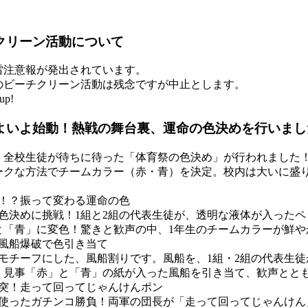
クリーン活動について
雷注意報が発出されています。
のビーチクリーン活動は残念ですが中止とします。
up!
よいよ始動！熱戦の舞台裏、運命の色決めを行いまし
、全校生徒が待ちに待った「体育祭の色決め」が行われました
ークな方法でチームカラー（赤・青）を決定。校内は大いに盛
ル！？振って変わる運命の色
色決めに挑戦！1組と2組の代表生徒が、透明な液体が入った
と「青」に変色！驚きと歓声の中、1年生のチームカラーが鮮や
！風船爆破で色引き当て
モチーフにした、風船割りです。風船を、1組・2組の代表生
、見事「赤」と「青」の紙が入った風船を引き当て、歓声とと
激突！走って回ってじゃんけんポン
を使ったガチンコ勝負！両軍の団長が「走って回ってじゃんけん