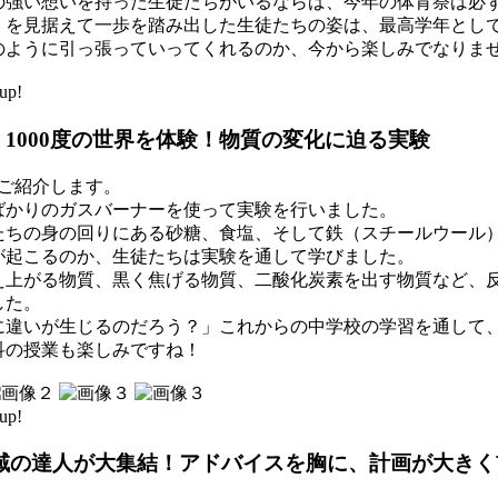
の強い想いを持った生徒たちがいるならば、今年の体育祭は必
」を見据えて一歩を踏み出した生徒たちの姿は、最高学年とし
のように引っ張っていってくれるのか、今から楽しみでなりま
up!
】1000度の世界を体験！物質の変化に迫る実験
ご紹介します。
ばかりのガスバーナーを使って実験を行いました。
ちの身の回りにある砂糖、食塩、そして鉄（スチールウール）な
が起こるのか、生徒たちは実験を通して学びました。
え上がる物質、黒く焦げる物質、二酸化炭素を出す物質など、
した。
に違いが生じるのだろう？」これからの中学校の学習を通して
科の授業も楽しみですね！
up!
域の達人が大集結！アドバイスを胸に、計画が大きく