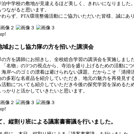
寺泊中学校の敷地が見違えるほど美しく、きれいになりました
もつながると思います。
かわらず、PTA環境整備活動にご協力いただいた皆様、誠にあ
up!
地域おこし協力隊の方を招いた講演会
隊の方を講師にお招きし、全校総合学習の講演会を実施しまし
」「名物」の3つの視点から、寺泊を盛り上げるための活動につ
、海岸へのゴミの漂着は避けられない課題。だからこそ「清掃
泊の多彩な名産品を紹介していただき、地元の魅力を再発見す
る活動についても紹介していただき今後の探究学習を深めるた
しっかりと活かしていきたいと思います。
up!
て、縦割り班による議案書審議を行いました。
会を前に、本日、縦割り班による「議案書審議」を行いました。