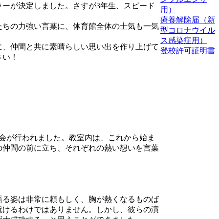
ーが決定しました。さすが3年生、スピード
用）
療養解除届（新
たちの力強い言葉に、体育館全体の士気も一気
型コロナウイル
ス感染症用）
に、仲間と共に素晴らしい思い出を作り上げて
登校許可証明書
さい！
説会が行われました。教室内は、これから始ま
の仲間の前に立ち、それぞれの熱い想いを言葉
語る姿は非常に頼もしく、胸が熱くなるものば
就けるわけではありません。しかし、彼らの演