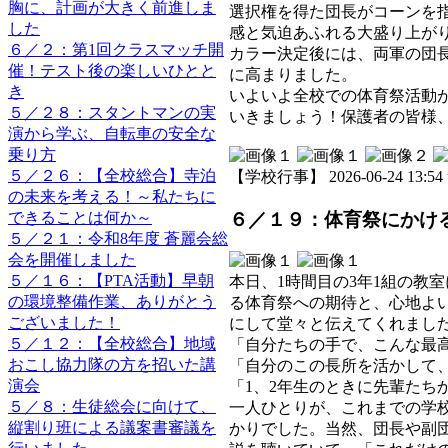
胸に、計画が大きく前進しま
選択権を得た団長がコーンを
した
感と気迫あふれる大盛り上が
６／２：第1回クラスマッチ開
カラー決定後には、両軍の団
催！テスト後の楽しいひとと
に高まりました。
き
いよいよ全校での体育祭活動
５／２８：スタントマンの実
いきましょう！保護者の皆様
演から学ぶ、自転車の安全な
乗り方
５／２６：【全校総合】寺泊
【学校行事】 2026-06-24 13:54 
の未来を考える！～私たちに
６／１９：体育祭にかけ
できることは何か～
５／２１：令和8年度 蒼麗会総
会を開催しました
５／１６：【PTA活動】早朝
本日、1時間目の3年1組の教
の環境整備作業、ありがとう
る体育祭への期待と、心地よ
ございました！
にして堂々と伝えてくれまし
５／１２：【全校総合】地域
「自分たちの手で、こんな最
おこし協力隊の方を招いた講
「自分のこの長所を活かして
演会
「1、2年生のときに先輩たち
５／８：生徒総会に向けて、
一人ひとりが、これまでの学
縦割り班による議案書審議を
かりでした。当然、団長や副