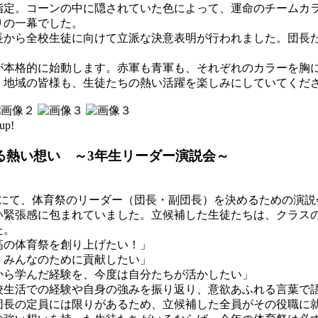
指定。コーンの中に隠されていた色によって、運命のチームカラ
りの一幕でした。
長から全校生徒に向けて立派な決意表明が行われました。団長
が本格的に始動します。赤軍も青軍も、それぞれのカラーを胸
、地域の皆様も、生徒たちの熱い活躍を楽しみにしていてくだ
up!
る熱い想い ～3年生リーダー演説会～
室にて、体育祭のリーダー（団長・副団長）を決めるための演
い緊張感に包まれていました。立候補した生徒たちは、クラス
た。
高の体育祭を創り上げたい！」
、みんなのために貢献したい」
から学んだ経験を、今度は自分たちが活かしたい」
校生活での経験や自身の強みを振り返り、意欲あふれる言葉で
団長の定員には限りがあるため、立候補した全員がその役職に