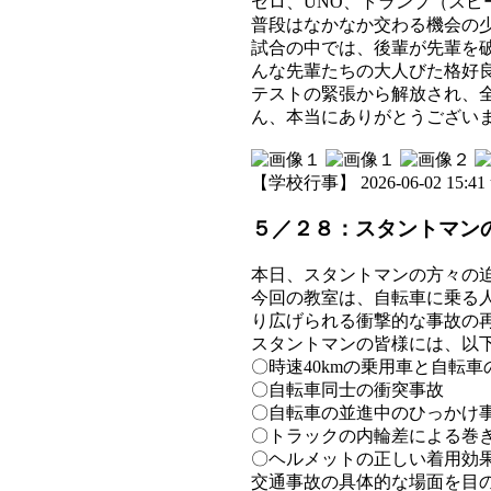
セロ、UNO、トランプ（スピ
普段はなかなか交わる機会の
試合の中では、後輩が先輩を
んな先輩たちの大人びた格好
テストの緊張から解放され、
ん、本当にありがとうござい
【学校行事】 2026-06-02 15:41 
５／２８：スタントマン
本日、スタントマンの方々の
今回の教室は、自転車に乗る
り広げられる衝撃的な事故の
スタントマンの皆様には、以
〇時速40kmの乗用車と自転車
〇自転車同士の衝突事故
〇自転車の並進中のひっかけ
〇トラックの内輪差による巻
〇ヘルメットの正しい着用効
交通事故の具体的な場面を目