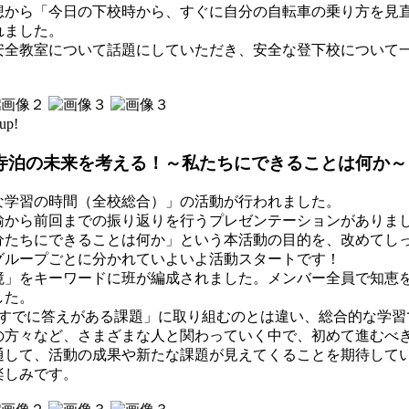
想から「今日の下校時から、すぐに自分の自転車の乗り方を見
れました。
安全教室について話題にしていただき、安全な登下校について
up!
寺泊の未来を考える！～私たちにできることは何か～
な学習の時間（全校総合）」の活動が行われました。
諭から前回までの振り返りを行うプレゼンテーションがありま
分たちにできることは何か」という本活動の目的を、改めてし
グループごとに分かれていよいよ活動スタートです！
境」をキーワードに班が編成されました。メンバー全員で知恵
した。
「すでに答えがある課題」に取り組むのとは違い、総合的な学習
の方々など、さまざまな人と関わっていく中で、初めて進むべ
通して、活動の成果や新たな課題が見えてくることを期待して
楽しみです。