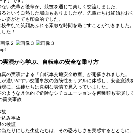
ード）です。
少ない先輩と後輩が、競技を通じて楽しく交流しました。
破るという白熱した場面もありましたが、先輩たちは終始おお
良い姿がとても印象的でした。
全校生徒で笑顔あふれる素敵な時間を過ごすことができました
ました！
up!
の実演から学ぶ、自転車の安全な乗り方
迫真の実演による「自転車交通安全教室」が開催されました。
人が遭いやすい交通事故の危険性をリアルに体感し、安全意識
再現に、生徒たちは真剣な表情で見入っていました。
下のような具体的で危険なシチュエーションを何種類も実演し
の衝突事故
事故
き込み事故
果の検証
の当たりにした生徒たちは、その恐ろしさを実感するとともに