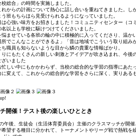
全校総合」の時間を実施しました。
これからの計画について熱心に話し合いを重ねてきました。し
まう班もちらほら見受けられるようになっていました。
日は心強い味方をお招きしました！コミュニティセンター（コ
0名以上も学校に駆けつけてくださいました。
を悩ませている各班の輪の中に積極的に入ってくださり、温か
場所でこんなことができるよ」「昔は地域でこういう取り組み
たち職員も知らないような目から鱗の貴重な情報ばかり。
くりにもたくさんの新しい刺激とアイデアが吹き込まれ、今後
ございました
お忙しい中にもかかわらず、当校の総合的な学習の指導にあた
力に変えて、これからの総合的な学習をさらに深く、実りある
！
up!
ッチ開催！テスト後の楽しいひととき
の午後、生徒会（生活体育委員会）主催のクラスマッチが開催
が希望する種目に分かれて、トーナメントやリーグ戦で熱戦を