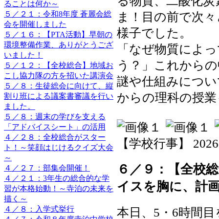
る物質、二酸化炭
ることは何か～
５／２１：令和8年度 蒼麗会総
ま！目の前で次々
会を開催しました
様子でした。
５／１６：【PTA活動】早朝の
環境整備作業、ありがとうござ
「なぜ物質によっ
いました！
う？」これからの
５／１２：【全校総合】地域お
こし協力隊の方を招いた講演会
謎や仕組みについ
５／８：生徒総会に向けて、縦
からの理科の授業
割り班による議案書審議を行い
ました。
５／８：週末の学びを支える
「アドバイスシート」の活用
４／２８：全校総合がスター
【学校行事】 2026-06
ト！～笑顔はじけるクイズ大会
～
６／９：【全校
４／２７：部集会開催！
４／２１：3年生の総合的な学
イスを胸に、計
習が本格始動！～寺泊の未来を
描く～
４／８：入学式挙行
本日、5・6時間