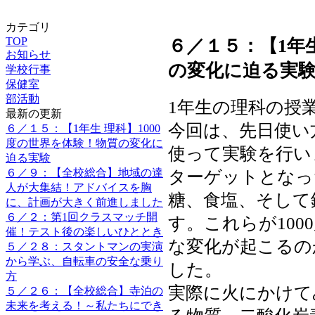
カテゴリ
TOP
６／１５：【1年生
お知らせ
の変化に迫る実
学校行事
保健室
部活動
1年生の理科の授
最新の更新
今回は、先日使い
６／１５：【1年生 理科】1000
度の世界を体験！物質の変化に
使って実験を行い
迫る実験
６／９：【全校総合】地域の達
ターゲットとなっ
人が大集結！アドバイスを胸
糖、食塩、そして
に、計画が大きく前進しました
６／２：第1回クラスマッチ開
す。これらが10
催！テスト後の楽しいひととき
な変化が起こるの
５／２８：スタントマンの実演
から学ぶ、自転車の安全な乗り
した。
方
実際に火にかけて
５／２６：【全校総合】寺泊の
未来を考える！～私たちにでき