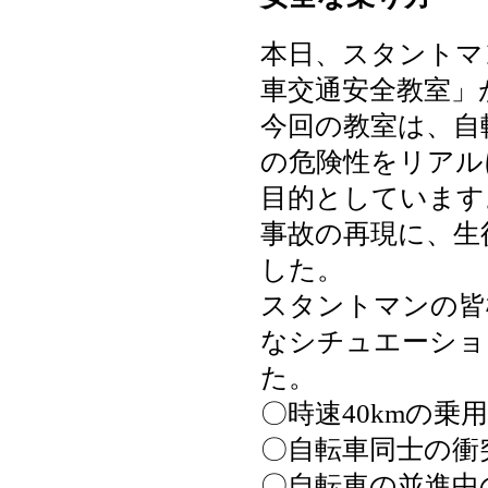
本日、スタントマ
車交通安全教室」
今回の教室は、自
の危険性をリアル
目的としています
事故の再現に、生
した。
スタントマンの皆
なシチュエーショ
た。
〇時速40kmの乗
〇自転車同士の衝
〇自転車の並進中