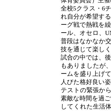
体育委員会）主
全校5クラス・6
れ自分が希望す
ーグ戦で熱戦を
ール、オセロ、U
普段はなかなか
技を通じて楽し
試合の中では、
もありましたが
ームを盛り上げ
人びた格好良い
テストの緊張か
素敵な時間を過
してくれた生活