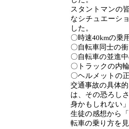
スタントマンの
なシチュエーシ
した。
〇時速40kmの
〇自転車同士の衝
〇自転車の並進
〇トラックの内
〇ヘルメットの
交通事故の具体
は、その恐ろし
身かもしれない
生徒の感想から
転車の乗り方を