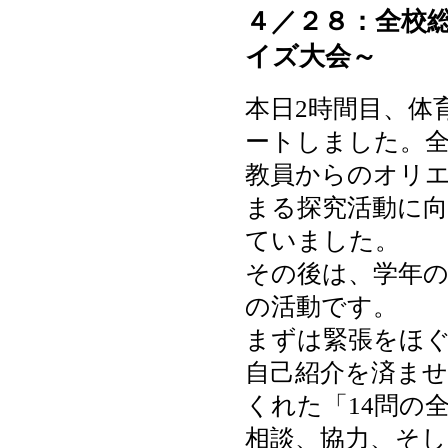
４／２８：全校
イズ大会～
本日2時間目、体
ートしました。
教員からのオリ
まる探究活動に
ていました。
その後は、学年
の活動です。
まずは緊張をほ
自己紹介を済ま
くれた「14問の
相談、協力、そ