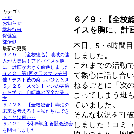
カテゴリ
TOP
６／９：【全校
お知らせ
イスを胸に、計
学校行事
保健室
部活動
本日、5・6時間
最新の更新
しました。
６／９：【全校総合】地域の達
人が大集結！アドバイスを胸
これまでの活動
に、計画が大きく前進しました
６／２：第1回クラスマッチ開
て熱心に話し合
催！テスト後の楽しいひととき
ねるごとに「次
５／２８：スタントマンの実演
から学ぶ、自転車の安全な乗り
まってしまう班
方
ていました。
５／２６：【全校総合】寺泊の
未来を考える！～私たちにでき
そんな状況を打
ることは何か～
しました！コミ
５／２１：令和8年度 蒼麗会総会
を開催しました