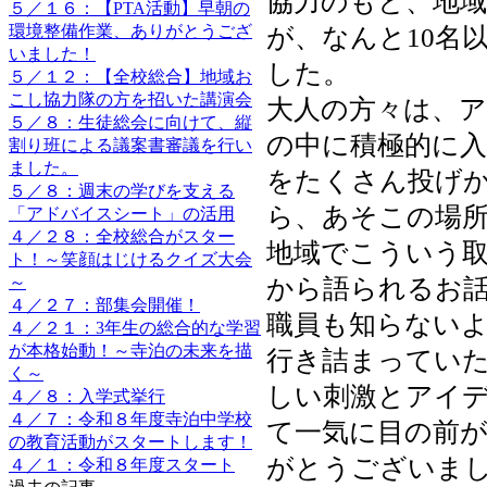
協力のもと、地
５／１６：【PTA活動】早朝の
環境整備作業、ありがとうござ
が、なんと10名
いました！
した。
５／１２：【全校総合】地域お
こし協力隊の方を招いた講演会
大人の方々は、
５／８：生徒総会に向けて、縦
の中に積極的に
割り班による議案書審議を行い
ました。
をたくさん投げ
５／８：週末の学びを支える
ら、あそこの場
「アドバイスシート」の活用
４／２８：全校総合がスター
地域でこういう
ト！～笑顔はじけるクイズ大会
～
から語られるお
４／２７：部集会開催！
職員も知らない
４／２１：3年生の総合的な学習
が本格始動！～寺泊の未来を描
行き詰まってい
く～
しい刺激とアイ
４／８：入学式挙行
４／７：令和８年度寺泊中学校
て一気に目の前
の教育活動がスタートします！
がとうございま
４／１：令和８年度スタート