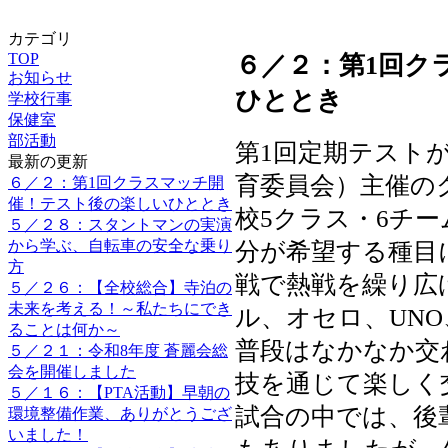
カテゴリ
TOP
６／２：第1回ク
お知らせ
ひととき
学校行事
保健室
部活動
第1回定期テスト
最新の更新
育委員会）主催の
６／２：第1回クラスマッチ開
催！テスト後の楽しいひととき
校5クラス・6チ
５／２８：スタントマンの実演
から学ぶ、自転車の安全な乗り
分が希望する種目
方
戦で熱戦を繰り広
５／２６：【全校総合】寺泊の
未来を考える！～私たちにでき
ル、オセロ、UN
ることは何か～
普段はなかなか交
５／２１：令和8年度 蒼麗会総
会を開催しました
技を通じて楽しく
５／１６：【PTA活動】早朝の
試合の中では、後
環境整備作業、ありがとうござ
いました！