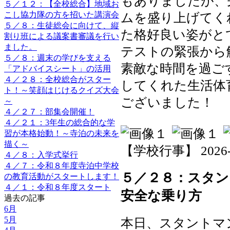
もありましたが、
５／１２：【全校総合】地域お
こし協力隊の方を招いた講演会
ムを盛り上げてく
５／８：生徒総会に向けて、縦
た格好良い姿がと
割り班による議案書審議を行い
ました。
テストの緊張から
５／８：週末の学びを支える
素敵な時間を過ご
「アドバイスシート」の活用
４／２８：全校総合がスター
してくれた生活体
ト！～笑顔はじけるクイズ大会
ございました！
～
４／２７：部集会開催！
４／２１：3年生の総合的な学
習が本格始動！～寺泊の未来を
描く～
【学校行事】 2026-06-
４／８：入学式挙行
４／７：令和８年度寺泊中学校
５／２８：スタン
の教育活動がスタートします！
４／１：令和８年度スタート
安全な乗り方
過去の記事
6月
5月
本日、スタントマ