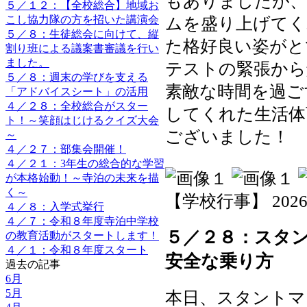
もありましたが、
５／１２：【全校総合】地域お
こし協力隊の方を招いた講演会
ムを盛り上げてく
５／８：生徒総会に向けて、縦
た格好良い姿がと
割り班による議案書審議を行い
ました。
テストの緊張から
５／８：週末の学びを支える
素敵な時間を過ご
「アドバイスシート」の活用
４／２８：全校総合がスター
してくれた生活体
ト！～笑顔はじけるクイズ大会
ございました！
～
４／２７：部集会開催！
４／２１：3年生の総合的な学習
が本格始動！～寺泊の未来を描
く～
【学校行事】 2026-06
４／８：入学式挙行
４／７：令和８年度寺泊中学校
５／２８：スタ
の教育活動がスタートします！
４／１：令和８年度スタート
安全な乗り方
過去の記事
6月
5月
本日、スタントマ