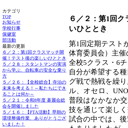
カテゴリ
TOP
６／２：第1回
お知らせ
いひととき
学校行事
保健室
部活動
第1回定期テスト
最新の更新
体育委員会）主催
６／２：第1回クラスマッチ開
催！テスト後の楽しいひととき
全校5クラス・6
５／２８：スタントマンの実演
から学ぶ、自転車の安全な乗り
自分が希望する種
方
グ戦で熱戦を繰り
５／２６：【全校総合】寺泊の
未来を考える！～私たちにでき
ル、オセロ、UN
ることは何か～
普段はなかなか交
５／２１：令和8年度 蒼麗会総
会を開催しました
技を通じて楽しく
５／１６：【PTA活動】早朝の
試合の中では、後
環境整備作業、ありがとうござ
いました！