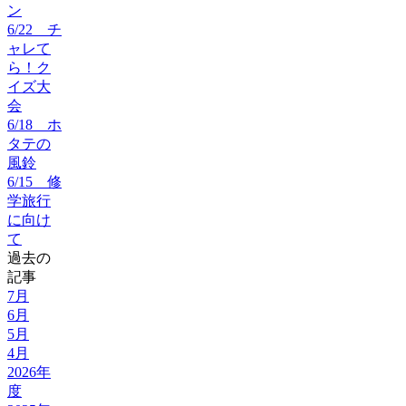
ン
6/22 チ
ャレて
ら！ク
イズ大
会
6/18 ホ
タテの
風鈴
6/15 修
学旅行
に向け
て
過去の
記事
7月
6月
5月
4月
2026年
度