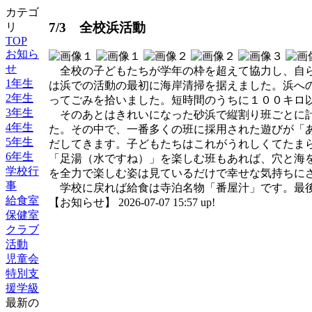
カテゴ
7/3 全校浜活動
リ
TOP
お知ら
せ
全校の子どもたちが学年の枠を超えて協力し、自ら
1年生
は浜での活動の最初に海岸清掃を据えました。浜へ
2年生
ってごみを拾いました。短時間のうちに１００キロ
3年生
そのあとはきれいになった砂浜で縦割り班ごとに計
4年生
た。その中で、一番多くの班に採用された遊びが「
5年生
だしてきます。子どもたちはこれがうれしくてたま
6年生
「足湯（水ですね）」を楽しむ班もあれば、穴と海
学校行
を全力で楽しむ姿は見ているだけで幸せな気持ちに
事
学校に戻れば給食は寺泊名物「番屋汁」です。最後
給食室
【お知らせ】 2026-07-07 15:57 up!
保健室
クラブ
活動
児童会
特別支
援学級
最新の