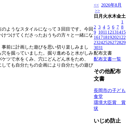
<<
2026年8月
>>
日
月
火
水
木
金
土
1
2
3
4
5
6
7
8
在のようなスタイルになって３回目です。今回
9
10
11
12
13
14
15
かけつけてくださったおうちの方々と一緒にな
16
17
18
19
20
21
22
23
24
25
26
27
28
29
、事前に計画した遊びを思い切り楽しみまし
30
31
配布文書
ら穴を掘っていました。掘り進めると水がしみ
配布文書一覧
バケツで水をくみ、穴にどんどん水をため、
にしても自分たちの企画により自分たちの遊び
その他配布
文書
長岡市の子ども
食堂
環境大臣賞 賞
状
いじめ防止