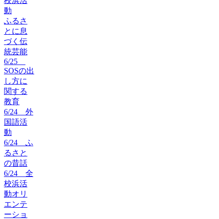
校浜活
動
ふるさ
とに息
づく伝
統芸能
6/25
SOSの出
し方に
関する
教育
6/24 外
国語活
動
6/24 ふ
るさと
の昔話
6/24 全
校浜活
動オリ
エンテ
ーショ