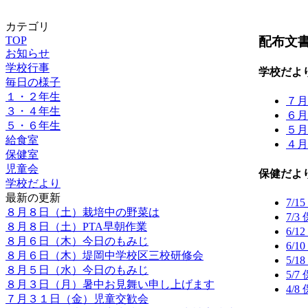
カテゴリ
配布文
TOP
お知らせ
学校行事
学校だよ
毎日の様子
１・２年生
７月
３・４年生
６月
５・６年生
５月
給食室
４月
保健室
児童会
保健だよ
学校だより
最新の更新
7/
８月８日（土）栽培中の野菜は
7/
８月８日（土）PTA早朝作業
6/
８月６日（木）今日のもみじ
6/
８月６日（木）堤岡中学校区三校研修会
5/
８月５日（水）今日のもみじ
5/
８月３日（月）暑中お見舞い申し上げます
4/
７月３１日（金）児童交歓会