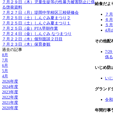
７月２９日（木）児童生徒等の性暴力被害防止に係
給食だよ
る啓発資料
７月２７日（月）堤岡中学校区三校研修会
７月
７月２５日（土）しんぐみ夏まつり２
６月
７月２５日（土）しんぐみ夏まつり１
５月
７月２５日（金）PTA早朝作業
4月
７月２４日（金）しんぐみ なつまつり
７月２２日（水）個別面談２日目
その他配
７月２３日（木）保育参観
過去の記事
7/
8月
係る
7月
6月
いじめ防
5月
4月
いじ
2026年度
2024年度
グランド
2023年度
2022年度
令和
2021年度
2020年度
年間行事