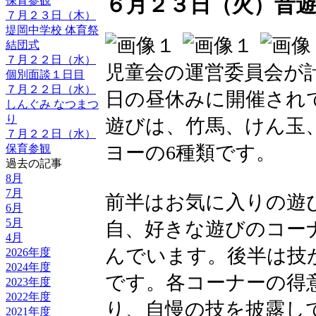
６月２３日（火）昔
保育参観
７月２３日（木）
堤岡中学校 体育祭
結団式
７月２２日（水）
児童会の運営委員会が
個別面談１日目
７月２２日（水）
日の昼休みに開催され
しんぐみ なつまつ
り
遊びは、竹馬、けん玉
７月２２日（水）
ヨーの6種類です。
保育参観
過去の記事
8月
7月
前半はお気に入りの遊
6月
5月
自、好きな遊びのコー
4月
んでいます。後半は技
2026年度
2024年度
です。各コーナーの得
2023年度
2022年度
り、自慢の技を披露し
2021年度