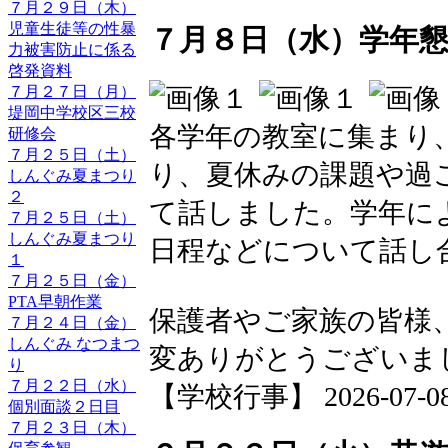
７月２９日（木）
児童生徒等の性暴
７月８日（水）学年
力被害防止に係る
啓発資料
７月２７日（月）
堤岡中学校区三校
各学年の教室に集まり
研修会
７月２５日（土）
り、夏休みの課題や過ご
しんぐみ夏まつり
２
て話しました。学年に
７月２５日（土）
しんぐみ夏まつり
日程などについて話し
１
７月２５日（金）
PTA早朝作業
保護者やご家族の皆様
７月２４日（金）
しんぐみ なつまつ
変ありがとうございま
り
７月２２日（水）
【学校行事】 2026-07-08 1
個別面談２日目
７月２３日（木）