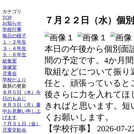
カテゴリ
TOP
７月２２日（水）個
お知らせ
学校行事
毎日の様子
１・２年生
本日の午後から個別面
３・４年生
５・６年生
間の予定です。4か月
給食室
保健室
取組などについて振り
児童会
学校だより
任と、頑張っていると
最新の更新
８月５日（水）今
後さらに力を入れてほ
日のもみじ
きればと思います。短
８月３日（月）暑
中お見舞い申し上
くお願いします。
げます
７月３１日（金）
【学校行事】 2026-07-22 1
児童交歓会