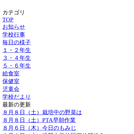
カテゴリ
TOP
お知らせ
学校行事
毎日の様子
１・２年生
３・４年生
５・６年生
給食室
保健室
児童会
学校だより
最新の更新
８月８日（土）栽培中の野菜は
８月８日（土）PTA早朝作業
８月６日（木）今日のもみじ