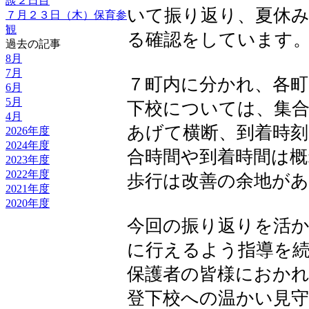
談２日目
いて振り返り、夏休
７月２３日（木）保育参
観
る確認をしています
過去の記事
8月
7月
７町内に分かれ、各
6月
5月
下校については、集合
4月
あげて横断、到着時
2026年度
2024年度
合時間や到着時間は
2023年度
2022年度
歩行は改善の余地が
2021年度
2020年度
今回の振り返りを活
に行えるよう指導を
保護者の皆様におか
登下校への温かい見