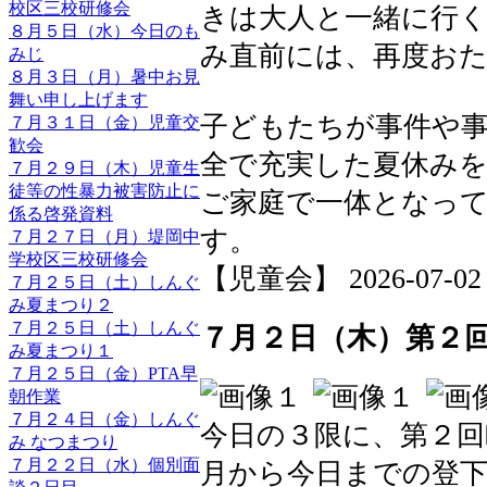
校区三校研修会
きは大人と一緒に行
８月５日（水）今日のも
み直前には、再度お
みじ
８月３日（月）暑中お見
舞い申し上げます
子どもたちが事件や
７月３１日（金）児童交
歓会
全で充実した夏休み
７月２９日（木）児童生
徒等の性暴力被害防止に
ご家庭で一体となっ
係る啓発資料
す。
７月２７日（月）堤岡中
学校区三校研修会
【児童会】 2026-07-02 1
７月２５日（土）しんぐ
み夏まつり２
７月２５日（土）しんぐ
７月２日（木）第２
み夏まつり１
７月２５日（金）PTA早
朝作業
７月２４日（金）しんぐ
今日の３限に、第２回
み なつまつり
７月２２日（水）個別面
月から今日までの登