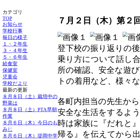
カテゴリ
TOP
７月２日（木）第２
お知らせ
学校行事
毎日の様子
１・２年生
登下校の振り返りの
３・４年生
５・６年生
乗り方について話し
給食室
所の確認、安全な遊
保健室
児童会
トの着用など、様々
学校だより
最新の更新
８月８日（土）栽培中の
各町内担当の先生か
野菜は
８月８日（土）PTA早朝
安全な生活をするよ
作業
時は家族に『だれと
８月６日（木）今日のも
みじ
帰る』を伝えてから
８月６日（木）堤岡中学