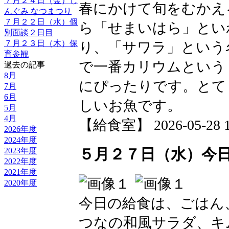
７月２４日（金）し
春にかけて旬をむかえ
んぐみ なつまつり
７月２２日（水）個
ら「せまいはら」とい
別面談２日目
７月２３日（木）保
り、「サワラ」という
育参観
で一番カリウムという
過去の記事
8月
にぴったりです。とて
7月
6月
しいお魚です。
5月
4月
【給食室】 2026-05-28 18
2026年度
2024年度
５月２７日（水）今
2023年度
2022年度
2021年度
2020年度
今日の給食は、ごはん
つなの和風サラダ、キ