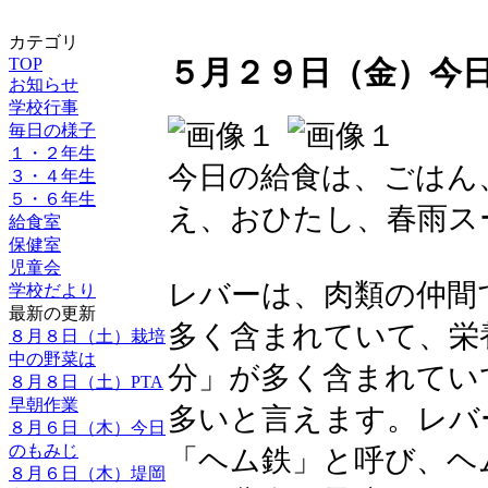
カテゴリ
TOP
５月２９日（金）今
お知らせ
学校行事
毎日の様子
１・２年生
今日の給食は、ごはん
３・４年生
５・６年生
え、おひたし、春雨ス
給食室
保健室
児童会
レバーは、肉類の仲間
学校だより
最新の更新
多く含まれていて、栄
８月８日（土）栽培
中の野菜は
分」が多く含まれてい
８月８日（土）PTA
早朝作業
多いと言えます。レバ
８月６日（木）今日
のもみじ
「ヘム鉄」と呼び、ヘ
８月６日（木）堤岡