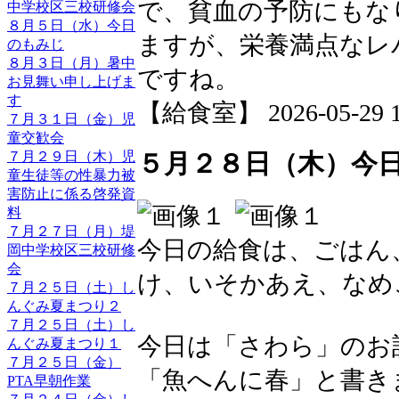
で、貧血の予防にもな
中学校区三校研修会
８月５日（水）今日
ますが、栄養満点なレ
のもみじ
８月３日（月）暑中
ですね。
お見舞い申し上げま
す
【給食室】 2026-05-29 11
７月３１日（金）児
童交歓会
７月２９日（木）児
５月２８日（木）今
童生徒等の性暴力被
害防止に係る啓発資
料
７月２７日（月）堤
今日の給食は、ごはん
岡中学校区三校研修
会
け、いそかあえ、なめ
７月２５日（土）し
んぐみ夏まつり２
７月２５日（土）し
今日は「さわら」のお
んぐみ夏まつり１
７月２５日（金）
「魚へんに春」と書き
PTA早朝作業