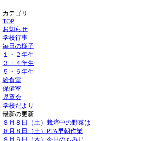
カテゴリ
TOP
お知らせ
学校行事
毎日の様子
１・２年生
３・４年生
５・６年生
給食室
保健室
児童会
学校だより
最新の更新
８月８日（土）栽培中の野菜は
８月８日（土）PTA早朝作業
８月６日（木）今日のもみじ