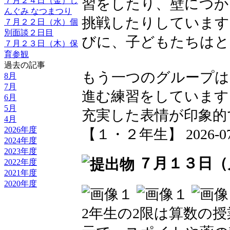
習をしたり、壁につか
７月２４日（金）し
んぐみ なつまつり
挑戦したりしています
７月２２日（水）個
別面談２日目
びに、子どもたちはと
７月２３日（木）保
育参観
過去の記事
もう一つのグループは
8月
7月
進む練習をしています
6月
5月
充実した表情が印象的
4月
2026年度
【１・２年生】 2026-07-15
2024年度
2023年度
７月１３日（
2022年度
2021年度
2020年度
2年生の2限は算数の