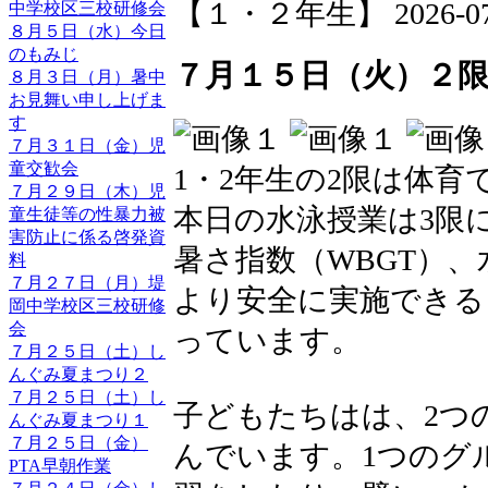
【１・２年生】 2026-07-18
中学校区三校研修会
８月５日（水）今日
のもみじ
７月１５日（火）２
８月３日（月）暑中
お見舞い申し上げま
す
７月３１日（金）児
童交歓会
1・2年生の2限は体
７月２９日（木）児
本日の水泳授業は3限
童生徒等の性暴力被
害防止に係る啓発資
暑さ指数（WBGT）
料
７月２７日（月）堤
より安全に実施できる
岡中学校区三校研修
会
っています。
７月２５日（土）し
んぐみ夏まつり２
７月２５日（土）し
子どもたちはは、2つ
んぐみ夏まつり１
７月２５日（金）
んでいます。1つのグ
PTA早朝作業