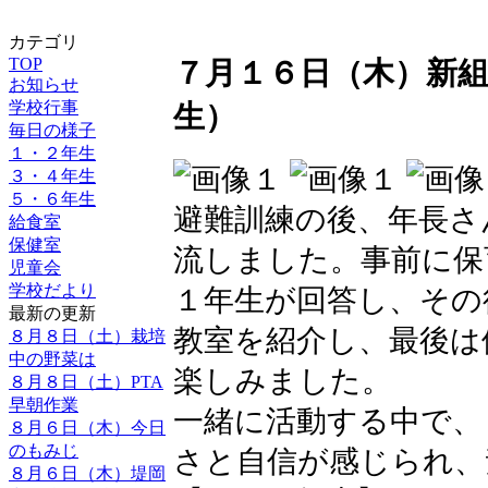
カテゴリ
TOP
７月１６日（木）新
お知らせ
学校行事
生）
毎日の様子
１・２年生
３・４年生
５・６年生
避難訓練の後、年長さ
給食室
保健室
流しました。事前に保
児童会
学校だより
１年生が回答し、その
最新の更新
教室を紹介し、最後は
８月８日（土）栽培
中の野菜は
楽しみました。
８月８日（土）PTA
早朝作業
一緒に活動する中で、
８月６日（木）今日
のもみじ
さと自信が感じられ、
８月６日（木）堤岡