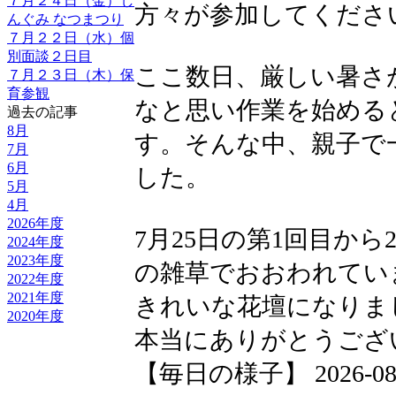
７月２４日（金）し
方々が参加してくださ
んぐみ なつまつり
７月２２日（水）個
別面談２日目
ここ数日、厳しい暑さ
７月２３日（木）保
育参観
なと思い作業を始める
過去の記事
8月
す。そんな中、親子で
7月
6月
した。
5月
4月
2026年度
7月25日の第1回目か
2024年度
2023年度
の雑草でおおわれてい
2022年度
2021年度
きれいな花壇になりま
2020年度
本当にありがとうござ
【毎日の様子】 2026-08-08