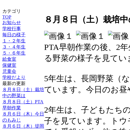
カテゴリ
TOP
８月８日（土）栽培中
お知らせ
学校行事
毎日の様子
１・２年生
PTA早朝作業の後、2
３・４年生
５・６年生
る野菜の様子を見てい
給食室
保健室
児童会
5年生は、長岡野菜（
学校だより
最新の更新
ています。今日のお昼
８月８日（土）栽培
中の野菜は
８月８日（土）PTA
早朝作業
2年生は、子どもたち
８月６日（木）今日
子を見ています。トウ
のもみじ
８月６日（木）堤岡