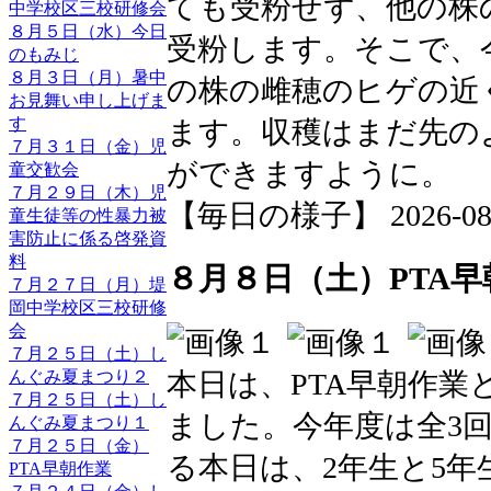
ても受粉せず、他の株
中学校区三校研修会
８月５日（水）今日
受粉します。そこで、
のもみじ
８月３日（月）暑中
の株の雌穂のヒゲの近
お見舞い申し上げま
す
ます。収穫はまだ先の
７月３１日（金）児
ができますように。
童交歓会
７月２９日（木）児
【毎日の様子】 2026-08-08
童生徒等の性暴力被
害防止に係る啓発資
料
８月８日（土）PTA早
７月２７日（月）堤
岡中学校区三校研修
会
７月２５日（土）し
本日は、PTA早朝作
んぐみ夏まつり２
７月２５日（土）し
ました。今年度は全3
んぐみ夏まつり１
７月２５日（金）
る本日は、2年生と5
PTA早朝作業