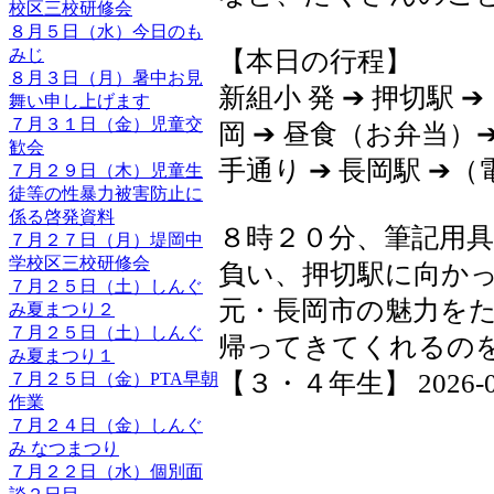
校区三校研修会
８月５日（水）今日のも
みじ
【本日の行程】
８月３日（月）暑中お見
新組小 発 ➔ 押切駅 
舞い申し上げます
７月３１日（金）児童交
岡 ➔ 昼食（お弁当）➔
歓会
手通り ➔ 長岡駅 ➔（
７月２９日（木）児童生
徒等の性暴力被害防止に
係る啓発資料
８時２０分、筆記用
７月２７日（月）堤岡中
学校区三校研修会
負い、押切駅に向か
７月２５日（土）しんぐ
元・長岡市の魅力を
み夏まつり２
７月２５日（土）しんぐ
帰ってきてくれるの
み夏まつり１
【３・４年生】 2026-06-1
７月２５日（金）PTA早朝
作業
７月２４日（金）しんぐ
み なつまつり
７月２２日（水）個別面