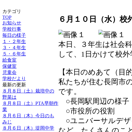
カテゴリ
TOP
６月１０日（水）校
お知らせ
学校行事
毎日の様子
１・２年生
本日、３年生は社会
３・４年生
して、1日かけて校外
５・６年生
給食室
保健室
【本日のめあて（目
児童会
学校だより
私たちが住む長岡市
最新の更新
です。
８月８日（土）栽培中の
野菜は
○長岡駅周辺の様子
８月８日（土）PTA早朝作
業
○市役所の役割
８月６日（木）今日のも
○ユニバーサルデザ
みじ
８月６日（木）堤岡中学
など、たくさんのこ