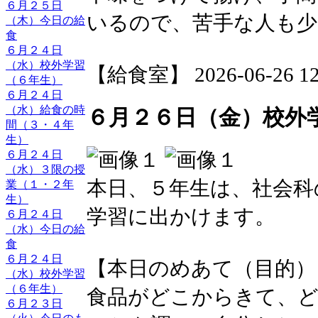
６月２５日
いるので、苦手な人も
（木）今日の給
食
６月２４日
（水）校外学習
【給食室】 2026-06-26 12:
（６年生）
６月２４日
（水）給食の時
６月２６日（金）校外
間（３・４年
生）
６月２４日
（水）３限の授
本日、５年生は、社会科
業（１・２年
生）
学習に出かけます。
６月２４日
（水）今日の給
食
６月２４日
【本日のめあて（目的）
（水）校外学習
（６年生）
食品がどこからきて、
６月２３日