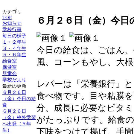
カテゴリ
TOP
６月２６日（金）今日
お知らせ
学校行事
毎日の様子
１・２年生
今日の給食は、ごはん、
３・４年生
５・６年生
風、コーンもやし、大根
給食室
保健室
児童会
学校だより
レバーは「栄養銀行」と
最新の更新
６月２６日
食べ物です。目や粘膜を
（金）今日の給
食
分、成長に必要なビタミ
６月２６日
（金）校外学習
がたっぷりです。給食
へ出発（５年
下味をつけて揚げ、手間
生）