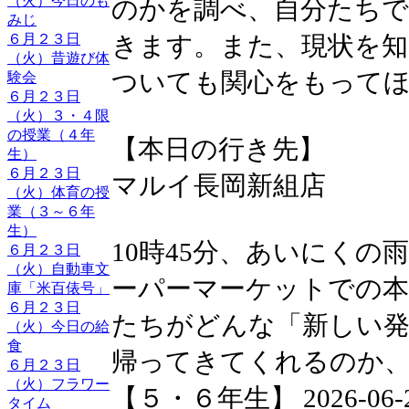
（火）今日のも
のかを調べ、自分たち
みじ
きます。また、現状を
６月２３日
（火）昔遊び体
ついても関心をもって
験会
６月２３日
（火）３・４限
の授業（４年
【本日の行き先】
生）
６月２３日
マルイ長岡新組店
（火）体育の授
業（３～６年
生）
10時45分、あいにく
６月２３日
（火）自動車文
ーパーマーケットでの本
庫「米百俵号」
６月２３日
たちがどんな「新しい発
（火）今日の給
食
帰ってきてくれるのか
６月２３日
（火）フラワー
【５・６年生】 2026-06-26 
タイム