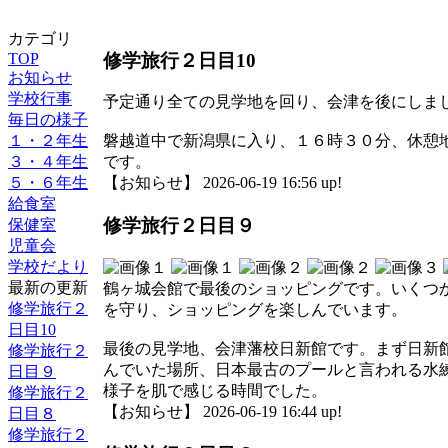
カテゴリ
修学旅行２日目10
TOP
お知らせ
学校行事
予定通り全ての見学地を回り、会津を後にしま
毎日の様子
１・２年生
磐越道中で新潟県に入り、１６時３０分、休憩
３・４年生
です。
５・６年生
【お知らせ】 2026-06-19 16:56 up!
給食室
修学旅行２日目９
保健室
児童会
学校だより
最新の更新
鶴ヶ城会館で最後のショッピングです。いくつ
修学旅行２
を守り、ショッピングを楽しんでいます。
日目10
最後の見学地、会津藩校日新館です。まず日新
修学旅行２
んでいた場所、日本最古のプールと言われる水
日目９
様子を肌で感じる時間でした。
修学旅行２
【お知らせ】 2026-06-19 16:44 up!
日目８
修学旅行２