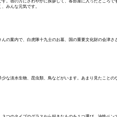
す。宿の方にさわやかに挨拶して、各部屋に入ったところです。
く、みんな元気です。
さんの案内で、白虎隊十九士のお墓、国の重要文化財の会津さ
希少な淡水生物、昆虫類、鳥などがいます。あまり見たことの
。３つのタイプのグラスから好きなものを１つ選び、油性ペン