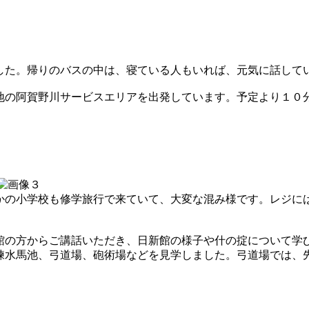
した。帰りのバスの中は、寝ている人もいれば、元気に話して
地の阿賀野川サービスエリアを出発しています。予定より１０
かの小学校も修学旅行で来ていて、大変な混み様です。レジに
館の方からご講話いただき、日新館の様子や什の掟について学
練水馬池、弓道場、砲術場などを見学しました。弓道場では、