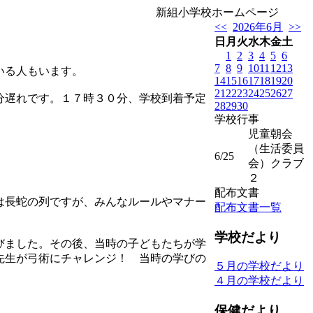
新組小学校ホームページ
<<
2026年6月
>>
日
月
火
水
木
金
土
1
2
3
4
5
6
7
8
9
10
11
12
13
いる人もいます。
14
15
16
17
18
19
20
21
22
23
24
25
26
27
分遅れです。１７時３０分、学校到着予定
28
29
30
学校行事
児童朝会
（生活委員
6/25
会）クラブ
２
配布文書
は長蛇の列ですが、みんなルールやマナー
配布文書一覧
学校だより
びました。その後、当時の子どもたちが学
先生が弓術にチャレンジ！ 当時の学びの
５月の学校だより
４月の学校だより
保健だより