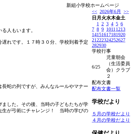
新組小学校ホームページ
<<
2026年6月
>>
日
月
火
水
木
金
土
1
2
3
4
5
6
7
8
9
10
11
12
13
いる人もいます。
14
15
16
17
18
19
20
21
22
23
24
25
26
27
分遅れです。１７時３０分、学校到着予定
28
29
30
学校行事
児童朝会
（生活委員
6/25
会）クラブ
２
配布文書
は長蛇の列ですが、みんなルールやマナー
配布文書一覧
学校だより
びました。その後、当時の子どもたちが学
先生が弓術にチャレンジ！ 当時の学びの
５月の学校だより
４月の学校だより
保健だより