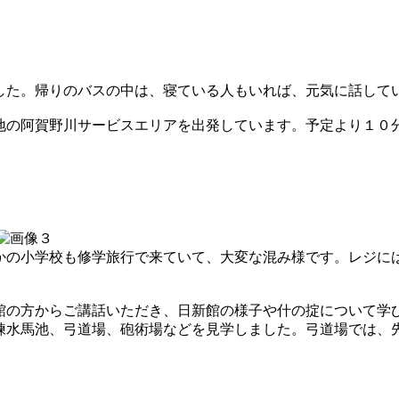
した。帰りのバスの中は、寝ている人もいれば、元気に話して
地の阿賀野川サービスエリアを出発しています。予定より１０
かの小学校も修学旅行で来ていて、大変な混み様です。レジに
館の方からご講話いただき、日新館の様子や什の掟について学
練水馬池、弓道場、砲術場などを見学しました。弓道場では、