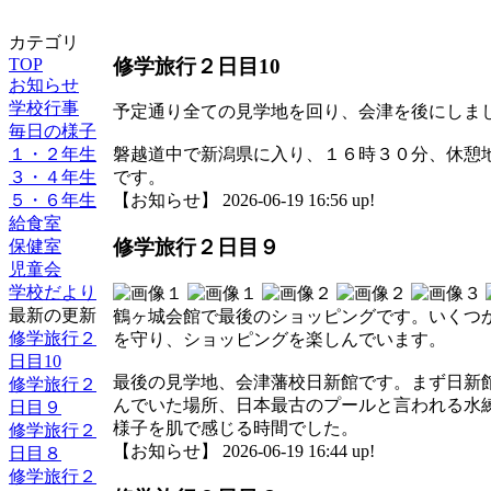
カテゴリ
修学旅行２日目10
TOP
お知らせ
学校行事
予定通り全ての見学地を回り、会津を後にしま
毎日の様子
１・２年生
磐越道中で新潟県に入り、１６時３０分、休憩
３・４年生
です。
５・６年生
【お知らせ】 2026-06-19 16:56 up!
給食室
修学旅行２日目９
保健室
児童会
学校だより
最新の更新
鶴ヶ城会館で最後のショッピングです。いくつ
修学旅行２
を守り、ショッピングを楽しんでいます。
日目10
最後の見学地、会津藩校日新館です。まず日新
修学旅行２
んでいた場所、日本最古のプールと言われる水
日目９
様子を肌で感じる時間でした。
修学旅行２
【お知らせ】 2026-06-19 16:44 up!
日目８
修学旅行２