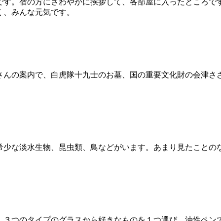
す。宿の方にさわやかに挨拶して、各部屋に入ったところです。
く、みんな元気です。
さんの案内で、白虎隊十九士のお墓、国の重要文化財の会津さ
希少な淡水生物、昆虫類、鳥などがいます。あまり見たことの
。３つのタイプのグラスから好きなものを１つ選び、油性ペン