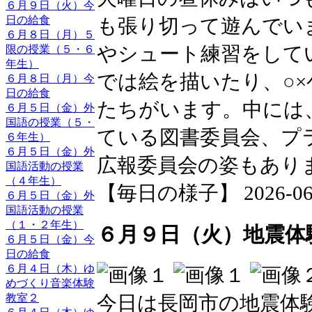
６月９日（火）今
日の給食
も張り切って遊んでい
６月８日（月）５
やシュート練習をして
限の授業（５・６
年生）
では絵を描いたり、○
６月８日（月）今
日の給食
たちがいます。中には
６月５日（金）外
国語の授業（５・
ている図書委員会、プ
６年生）
６月５日（金）外
広報委員会の姿もあり
国語活動の授業
（４年生）
【毎日の様子】 2026-06-09
６月５日（金）外
国語活動の授業
（１・２年生）
６月９日（火）地震体
６月５日（金）今
日の給食
６月４日（木）ゆ
めづくり音楽体験
教室２
今日は長岡市の地震体