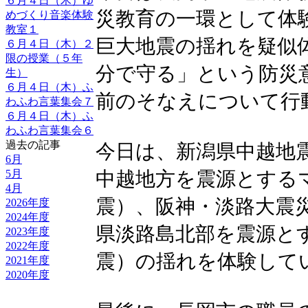
６月４日（木）ゆ
災教育の一環として体
めづくり音楽体験
教室１
巨大地震の揺れを疑似
６月４日（木）２
限の授業（５年
分で守る」という防災
生）
６月４日（木）ふ
前のそなえについて行
わふわ言葉集会７
６月４日（木）ふ
わふわ言葉集会６
過去の記事
今日は、新潟県中越地
6月
5月
中越地方を震源とする
4月
震）、阪神・淡路大震
2026年度
2024年度
県淡路島北部を震源と
2023年度
2022年度
震）の揺れを体験して
2021年度
2020年度