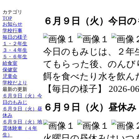
カテゴリ
TOP
６月９日（火）今日の
お知らせ
学校行事
毎日の様子
１・２年生
今日のもみじは、２年
３・４年生
５・６年生
てもらった後、のんび
給食室
保健室
餌を食べたり水を飲ん
児童会
学校だより
【毎日の様子】 2026-06-09
最新の更新
６月９日（火）今
日のもみじ
６月９日（火）昼休み
６月９日（火）昼
休み
６月９日（火）地
震体験車（４年
生）
火曜日の昼休みはいつ