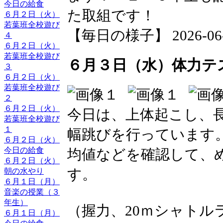
今日の給食
た取組です！
６月２日（火）
若葉班全校遊び
【毎日の様子】 2026-06-03
４
６月２日（火）
若葉班全校遊び
６月３日（水）体力テ
３
６月２日（火）
若葉班全校遊び
２
６月２日（火）
今日は、上体起こし、
若葉班全校遊び
１
幅跳びを行っています
６月２日（火）
今日の給食
均値などを確認して、
６月２日（火）
す。
朝の水やり
６月１日（月）
音楽の授業（３
年生）
（握力、20ｍシャトル
６月１日（月）