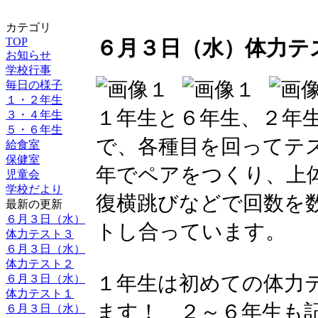
カテゴリ
TOP
６月３日（水）体力テ
お知らせ
学校行事
毎日の様子
１・２年生
１年生と６年生、２年
３・４年生
５・６年生
で、各種目を回ってテ
給食室
保健室
年でペアをつくり、上
児童会
学校だより
復横跳びなどで回数を
最新の更新
６月３日（水）
トし合っています。
体力テスト３
６月３日（水）
体力テスト２
１年生は初めての体力
６月３日（水）
体力テスト１
ます！ ２～６年生も
６月３日（水）