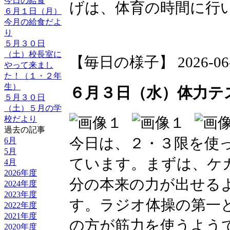
今日の給食
げは、体育の時間に行
６月１日（月）
今月の給食だよ
り
５月３０日
（土）校長室に
【毎日の様子】 2026-06-03
やって来まし
た！（１・２年
生）
６月３日（水）体力テ
５月３０日
（土）５月の学
校だより
過去の記事
今日は、２・３限を使
6月
5月
ています。まずは、ケ
4月
2026年度
分の本来の力が出せる
2024年度
2023年度
す。ラジオ体操の第一
2022年度
2021年度
の方が筋力を使うよう
2020年度