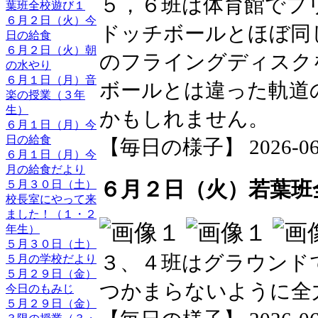
５，６班は体育館でフ
葉班全校遊び１
６月２日（火）今
ドッチボールとほぼ同
日の給食
６月２日（火）朝
のフライングディスク
の水やり
６月１日（月）音
ボールとは違った軌道
楽の授業（３年
生）
かもしれません。
６月１日（月）今
日の給食
【毎日の様子】 2026-06-02
６月１日（月）今
月の給食だより
６月２日（火）若葉班
５月３０日（土）
校長室にやって来
ました！（１・２
年生）
５月３０日（土）
３、４班はグラウンド
５月の学校だより
５月２９日（金）
つかまらないように全
今日のもみじ
５月２９日（金）