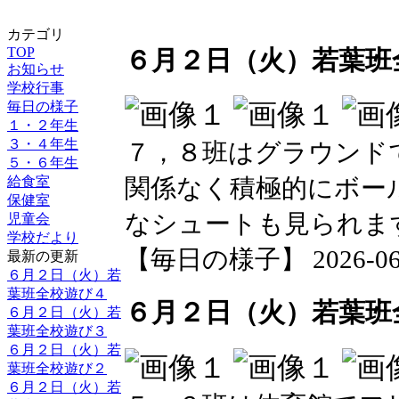
カテゴリ
TOP
６月２日（火）若葉班
お知らせ
学校行事
毎日の様子
１・２年生
３・４年生
７，８班はグラウンド
５・６年生
給食室
関係なく積極的にボー
保健室
なシュートも見られま
児童会
学校だより
【毎日の様子】 2026-06-02
最新の更新
６月２日（火）若
葉班全校遊び４
６月２日（火）若葉班
６月２日（火）若
葉班全校遊び３
６月２日（火）若
葉班全校遊び２
６月２日（火）若