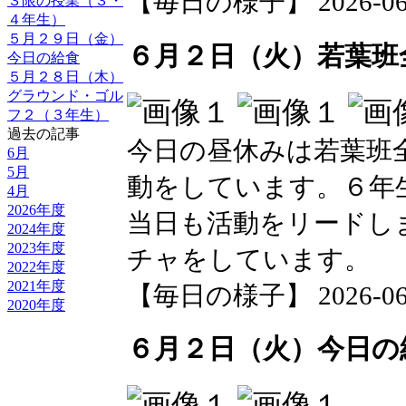
【毎日の様子】 2026-06-02
３限の授業（３・
４年生）
５月２９日（金）
６月２日（火）若葉班
今日の給食
５月２８日（木）
グラウンド・ゴル
フ２（３年生）
過去の記事
今日の昼休みは若葉班
6月
5月
動をしています。６年
4月
2026年度
当日も活動をリードし
2024年度
2023年度
チャをしています。
2022年度
2021年度
【毎日の様子】 2026-06-02
2020年度
６月２日（火）今日の