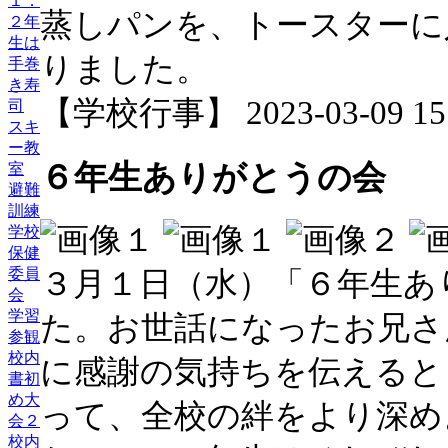
１．
蒸しパンを、トースターに
２年
生は
りました。
手巻
き寿
【学校行事】 2023-03-09 15:
司
スキ
ー教
６年生ありがとうの会
室
避難
訓練
学校
保健
委員
３月１日（水）「６年生あ
会
学習
た。お世話になったお兄さ
参観
校内
に感謝の気持ちを伝えると
書初
め大
って、全校の絆をより深め
会２
校内