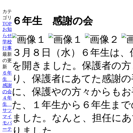
カテ
ゴリ
６年生 感謝の会
TOP
お知
らせ
学校
行事
３月８日（水）６年生は、
最新
の更
を開きました。保護者の方
新
６年
り、保護者にあてた感謝の
生
感謝
に、保護やの方々からもお
の会
４年
た、１年生から６年生まで
生
サツ
ました。なんと、担任にあ
マイ
モパ
りました。
ーテ