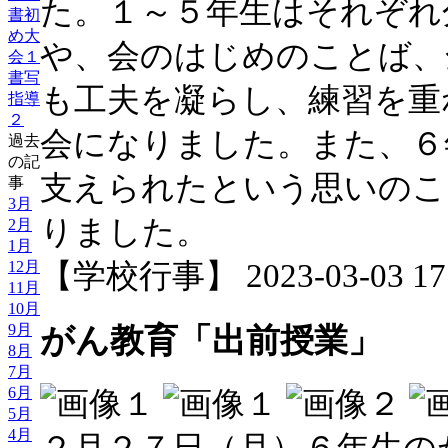
た。１～５年生はそれぞれ
書初
め大
や、会のはじめのことば、
会１
書写
も工夫を凝らし、練習を重
指導
２
会になりました。また、６
過去
の記
支えられたという思いのこ
事
3月
りました。
2月
1月
12月
【学校行事】 2023-03-03 17:
11月
10月
9月
がん教育「出前授業」
8月
7月
6月
5月
4月
２月２７日（月）６年生の