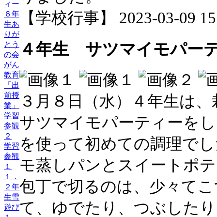
ィー
【学校行事】 2023-03-09 15:
６年
生あ
りが
とう
４年生 サツマイモパー
の会
がん
教育
「出
前授
３月８日（水）４年生は、
業」
学習
サツマイモパーティーをし
参観
２
を使って初めての調理でし
学習
参観
モ蒸しパンとスイートポテ
１
１．
包丁で切るのは、少々てこ
２年
生雪
て、ゆでたり、つぶしたり
遊び