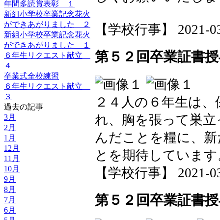
年間多読賞表彰 １
新組小学校卒業記念花火
ができあがりました ２
【学校行事】 2021-03-2
新組小学校卒業記念花火
ができあがりました １
第５２回卒業証書授
６年生リクエスト献立
４
卒業式全校練習
６年生リクエスト献立
３
２４人の６年生は、
過去の記事
れ、胸を張って巣立
3月
2月
んだことを糧に、新
1月
12月
とを期待しています
11月
10月
【学校行事】 2021-03-2
9月
8月
第５２回卒業証書授
7月
6月