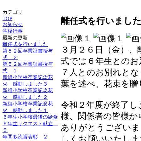
カテゴリ
TOP
離任式を行いまし
お知らせ
学校行事
最新の更新
離任式を行いました
３月２６日（金）、
第５２回卒業証書授与
式 ２
式では６年生とのお
第５２回卒業証書授与
７人とのお別れとな
式 １
新組小学校卒業記念花
葉を述べ、花束を贈
火 感動しました３
新組小学校卒業記念花
火 感動しました２
令和２年度が終了し
新組小学校卒業記念花
火 感動しました１
様、関係者の皆様か
６年生小学校最後の給食
６年生リクエスト献立
ありがとうございま
５
年間多読賞表彰 ２
しくお願いいたしま