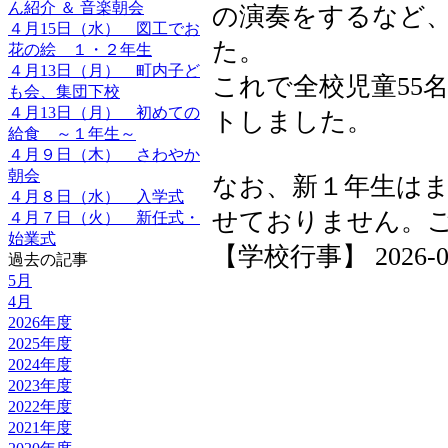
ん紹介 ＆ 音楽朝会
の演奏をするなど
４月15日（水） 図工でお
た。
花の絵 １・２年生
４月13日（月） 町内子ど
これで全校児童55
も会、集団下校
４月13日（月） 初めての
トしました。
給食 ～１年生～
４月９日（木） さわやか
朝会
なお、新１年生は
４月８日（水） 入学式
せておりません。
４月７日（火） 新任式・
始業式
【学校行事】 2026-04-0
過去の記事
5月
4月
2026年度
2025年度
2024年度
2023年度
2022年度
2021年度