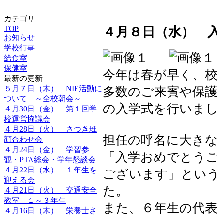
カテゴリ
TOP
４月８日（水） 
お知らせ
学校行事
給食室
保健室
今年は春が早く、
最新の更新
５月７日（木） NIE活動に
多数のご来賓や保
ついて ～全校朝会～
の入学式を行いま
４月30日（金） 第１回学
校運営協議会
４月28日（火） さつき班
担任の呼名に大き
顔合わせ会
４月24日（金） 学習参
「入学おめでとう
観・PTA総会・学年懇談会
４月22日（水） １年生を
ございます」とい
迎える会
た。
４月21日（火） 交通安全
教室 １～３年生
また、６年生の代
４月16日（木） 栄養士さ